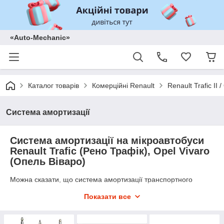
«Auto-Mechanic»
Каталог товарів
Комерційні Renault
Renault Trafic II
Система амортизації
Система амортизації на мікроавтобуси
Renault Trafic (Рено Трафік), Opel Vivaro
(Опель Віваро)
Можна сказати, що система амортизації транспортного
засобу відповідає за комфортність їзди, тому що саме
Показати все
амортизаційна система здійснює гасіння ударів і коливань.
Саме амортизатори забезпечують щільний контакт шин
мікроавтобуса з асфальтом, а це ― керованість