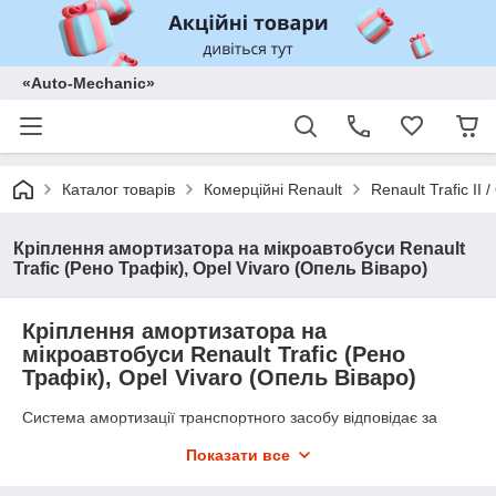
«Auto-Mechanic»
Каталог товарів
Комерційні Renault
Renault Trafic II
Кріплення амортизатора на мікроавтобуси Renault
Trafic (Рено Трафік), Opel Vivaro (Опель Віваро)
Кріплення амортизатора на
мікроавтобуси Renault Trafic (Рено
Трафік), Opel Vivaro (Опель Віваро)
Система амортизації транспортного засобу відповідає за
комфортність їзди, тому що саме амортизаційна система
Показати все
здійснює гасіння ударів і коливань. Саме амортизатори
забезпечують щільний контакт шин мікроавтобуса з