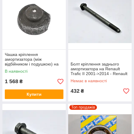
Чашка кріплення
амортизатора (між
відбійником і подушкою) на
Болт кріплення заднього
Renault Trafic II 2001->2014 -
амортизатора на Renault
В наявності
PSA - 93862240
Trafic II 2001->2014 - Renault
(Оригінал) - 7703602213
1 568
Немає в наявності
₴
432
₴
Купити
Топ продажів