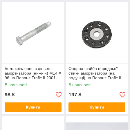
досвідчені консультанти підкажуть.
Купити кріплення амортизаторів
микроавтобоусы
Renault
Trafic (Рено Трафік), Opel Vivaro (Опель Віваро)
в
інтернет-магазині
«Auto-Mechanic»
зі складу в
Хмельницькому з
безкоштовною доставкою
в усі міста
України: Житомир, Вінниця, Кіровоград, Суми, Київ, Харків,
Полтава, Запоріжжя, Полтава, Одеса, Кременчук та ін
Болт кріплення заднього
Опорна шайба передньої
амортизатора (нижній) M14 X
стійки амортизатора (на
96 на Renault Trafic II 2001-
подушці) на Renault Trafic II
>2014 - PSA - 93858954
2001->2014 - Sasic -
В наявності
В наявності
SAS4001632
98
197
₴
₴
Купити
Купити