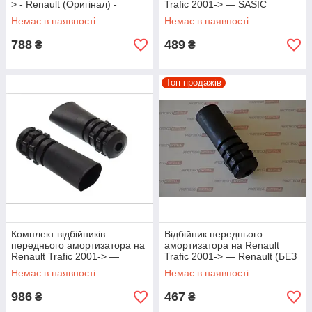
> - Renault (Оригінал) -
Trafic 2001-> — SASIC
8200904006
(Франція) - SAS4001630
Немає в наявності
Немає в наявності
788
489
₴
₴
Топ продажів
Комплект відбійників
Відбійник переднього
переднього амортизатора на
амортизатора на Renault
Renault Trafic 2001-> —
Trafic 2001-> — Renault (БЕЗ
Kayaba (Японія) - KYB910039
УПАКОВКИ) - 8200010491J
Немає в наявності
Немає в наявності
986
467
₴
₴