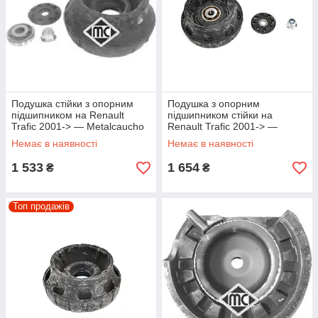
Подушка стійки з опорним
Подушка з опорним
підшипником на Renault
підшипником стійки на
Trafic 2001-> — Metalcaucho
Renault Trafic 2001-> —
(Іспанія) - MC04456
Kayaba (Японія) -
Немає в наявності
Немає в наявності
KYBSM1511
1 533
1 654
₴
₴
Топ продажів