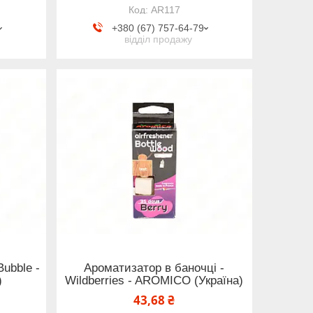
AR117
+380 (67) 757-64-79
відділ продажу
ubble -
Ароматизатор в баночці -
)
Wildberries - AROMICO (Україна)
43,68 ₴