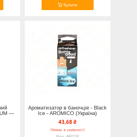
Купити
ний
Ароматизатор в баночціе - Black
IUM —
Ice - AROMICO (Україна)
43,68 ₴
Немає в наявності
AR118