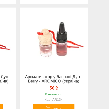
 Дуо -
Ароматизатор у баночці Дуо -
аїна)
Berry - AROMICO (Україна)
56 ₴
В наявності
AR134
Купити