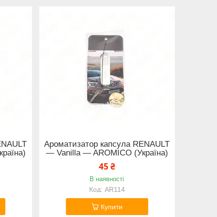
ENAULT
Ароматизатор капсула RENAULT
раїна)
— Vanilla — AROMICO (Україна)
45 ₴
В наявності
AR114
Купити