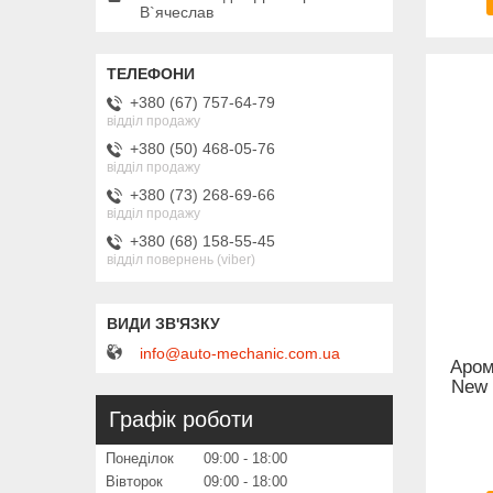
В`ячеслав
+380 (67) 757-64-79
відділ продажу
+380 (50) 468-05-76
відділ продажу
+380 (73) 268-69-66
відділ продажу
+380 (68) 158-55-45
відділ повернень (viber)
info@auto-mechanic.com.ua
Аром
New 
Графік роботи
Понеділок
09:00
18:00
Вівторок
09:00
18:00