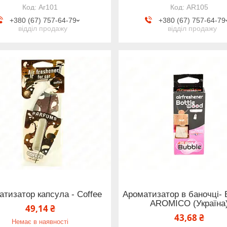
Ar101
AR105
+380 (67) 757-64-79
+380 (67) 757-64-79
відділ продажу
відділ продажу
тизатор капсула - Coffee
Ароматизатор в баночці- B
AROMICO (Україна
49,14 ₴
43,68 ₴
Немає в наявності