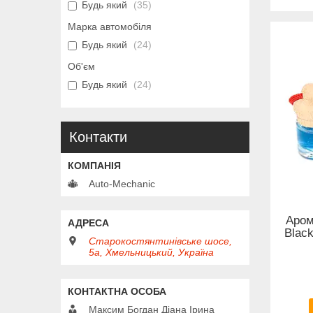
Будь який
35
Марка автомобіля
Будь який
24
Об'єм
Будь який
24
Контакти
Auto-Mechanic
Аром
Blac
Старокостянтинівське шосе,
5а, Хмельницький, Україна
Максим Богдан Діана Ірина