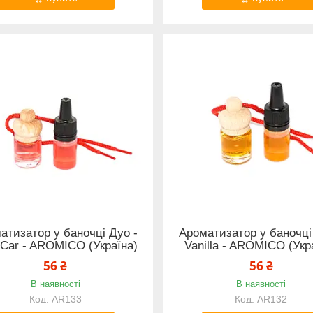
атизатор у баночці Дуо -
Ароматизатор у баночці
Car - AROMICO (Україна)
Vanilla - AROMICO (Укр
56 ₴
56 ₴
В наявності
В наявності
AR133
AR132