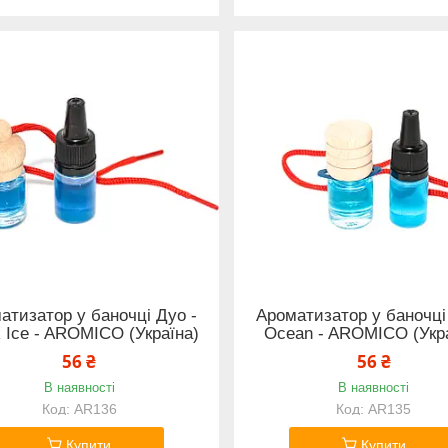
атизатор у баночці Дуо -
Ароматизатор у баночці
k Ice - AROMICO (Україна)
Ocean - AROMICO (Укр
56 ₴
56 ₴
В наявності
В наявності
AR136
AR135
Купити
Купити