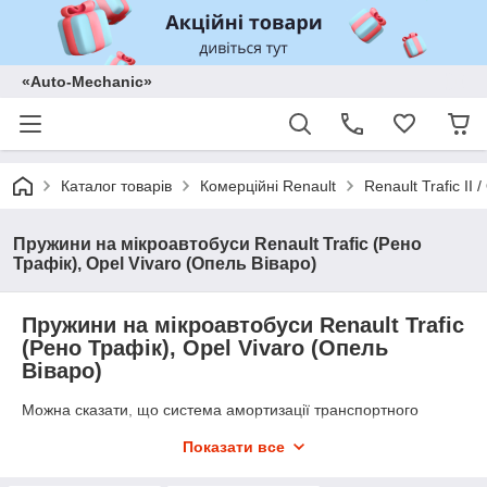
«Auto-Mechanic»
Каталог товарів
Комерційні Renault
Renault Trafic II
Пружини на мікроавтобуси Renault Trafic (Рено
Трафік), Opel Vivaro (Опель Віваро)
Пружини на мікроавтобуси Renault Trafic
(Рено Трафік), Opel Vivaro (Опель
Віваро)
Можна сказати, що система амортизації транспортного
засобу відповідає за комфортність їзди, тому що саме
Показати все
амортизаційна система здійснює гасіння ударів і коливань.
Саме амортизатори забезпечують щільний контакт шин