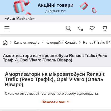
«Auto-Mechanic»
Каталог товарів
Комерційні Renault
Renault Trafic II
Амортизатори на мікроавтобуси Renault Trafic (Рено
Трафік), Opel Vivaro (Опель Віваро)
Амортизатори на мікроавтобуси Renault
Trafic (Рено Трафік), Opel Vivaro (Опель
Віваро)
Система амортизації транспортного засобу відповідає за
комфортність їзди, тому що саме амортизаційна система
Показати все
здійснює гасіння ударів і коливань. Саме амортизатори
забезпечують щільний контакт шин мікроавтобуса з