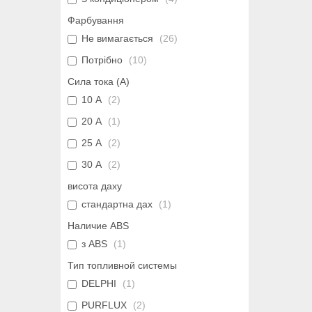
Фарбування
Не вимагається
26
Потрібно
10
Сила тока (A)
10 А
2
20 А
1
25 А
2
30 А
2
висота даху
стандартна дах
1
Наличие ABS
з ABS
1
Тип топливной системы
DELPHI
1
PURFLUX
2