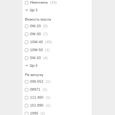
Німеччина
16
Ще 5
Вязкость масла
0W-20
5
0W-30
7
10W-40
45
10W-50
1
5W-20
4
Ще 6
Рік випуску
006.552
1
08971
1
111.460
1
151.890
1
1995
1