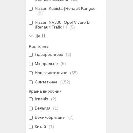
Nissan Kubistar|Renault Kangoo
9
Nissan NV300| Opel Vivaro B
|Renault Trafic III
5
Ще 11
Вид масла
Гідрорекінгове
3
Мінеральне
5
Напівсинтетичне
35
Синтетичне
152
Країна виробник
Іспанія
2
Бельгия
1
Великобританія
7
Китай
1