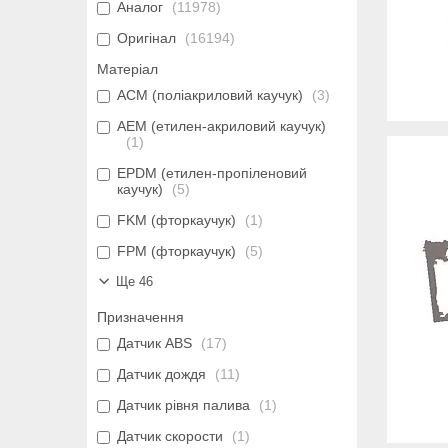
Аналог
11978
Оригінал
16194
Матеріал
ACM (поліакриловий каучук)
3
AEM (етилен-акриловий каучук)
1
EPDM (етилен-пропіленовий
каучук)
5
FKM (фторкаучук)
1
FPM (фторкаучук)
5
Ще 46
Призначення
Датчик ABS
17
Датчик дождя
11
Датчик рівня палива
1
Датчик скорости
1