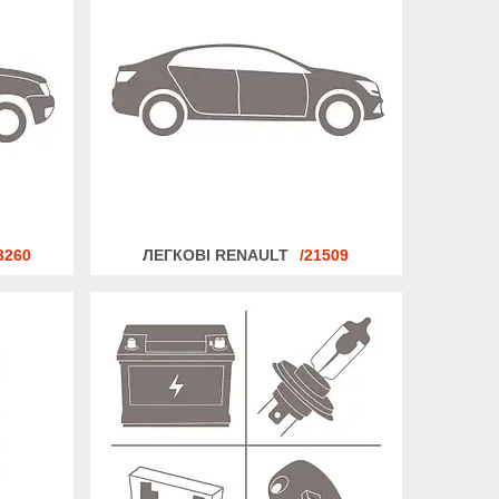
3260
ЛЕГКОВІ RENAULT
21509