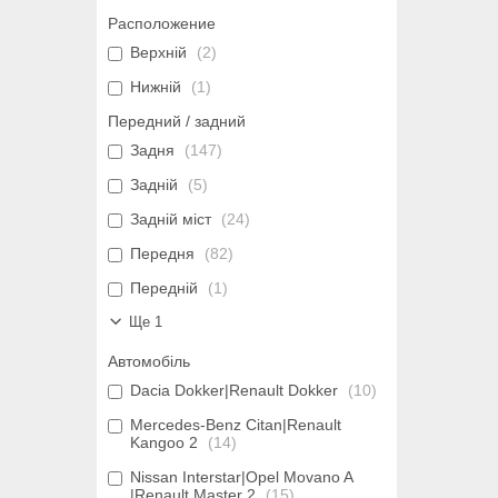
Расположение
Верхній
2
Нижній
1
Передний / задний
Задня
147
Задній
5
Задній міст
24
Передня
82
Передній
1
Ще 1
Автомобіль
Dacia Dokker|Renault Dokker
10
Mercedes-Benz Citan|Renault
Kangoo 2
14
Nissan Interstar|Opel Movano A
|Renault Master 2
15