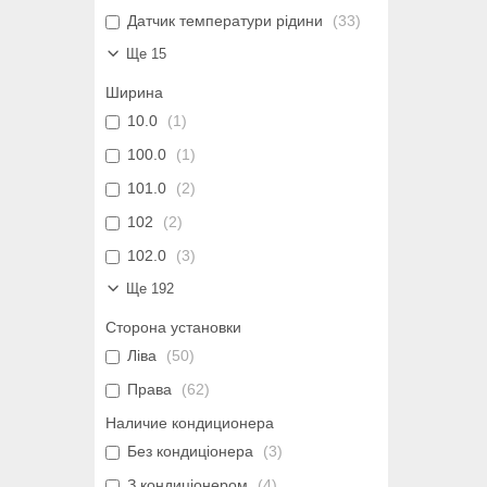
Датчик температури рідини
33
Ще 15
Ширина
10.0
1
100.0
1
101.0
2
102
2
102.0
3
Ще 192
Сторона установки
Ліва
50
Права
62
Наличие кондиционера
Без кондиціонера
3
З кондиціонером
4