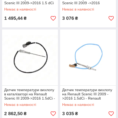
Scenic III 2009->2016 1.5 dCi
Scenic III 2009 ->2016
- NTY - EGT-NS-001
1.6dCi - NTY - EGT-RE-003
Немає в наявності
Немає в наявності
1 495,44
3 076
₴
₴
Датчик температури вихлопу
Датчик температури вихлопу
в каталізаторі на Renault
на Renault Scenic III 2009 -
Scenic III 2009->2016 1.5dCi -
>2016 1.5dCi - Renault
NTY - EGT-NS-009
(Оригінал) - 226403788R
Немає в наявності
Немає в наявності
2 862,50
3 035
₴
₴