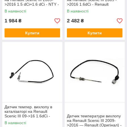
>2016 1.5 dCi+1.6 dCi - NTY -
>2016 1.6dCi - Renault
EGT-RE-006
(Оригінал) - 226400467R
В наявності
В наявності
1 984
2 482
₴
₴
Купити
Купити
Датчик темпер. вихлопу в
каталізаторі на Renault
Scenic III 09->16 1.6dCi -
Датчик температури вихлопу
Renault (Оригінал) -
на Renault Scenic III 2009-
В наявності
226407522R
>2016 — Renault (Оригінал) -