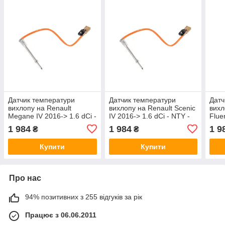
Датчик температури
Датчик температури
Датч
вихлопу на Renault
вихлопу на Renault Scenic
вихл
Megane IV 2016-> 1.6 dCi -
IV 2016-> 1.6 dCi - NTY -
Flue
NTY - EGT-RE-006
EGT-RE-006
1.5d
1 984
1 984
1 9
₴
₴
Купити
Купити
Про нас
94% позитивних з 255 відгуків за рік
Працює з 06.06.2011