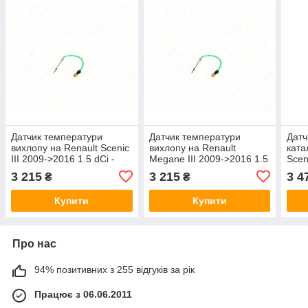
Датчик температури
Датчик температури
Датч
вихлопу на Renault Scenic
вихлопу на Renault
ката
III 2009->2016 1.5 dCi -
Megane III 2009->2016 1.5
Scen
Nissan (Оригінал) - 22630-
dCi - Nissan (Оригінал) -
Rena
3 215
3 215
3 4
₴
₴
00Q1J
22630-00Q1J
226
Купити
Купити
Про нас
94% позитивних з 255 відгуків за рік
Працює з 06.06.2011