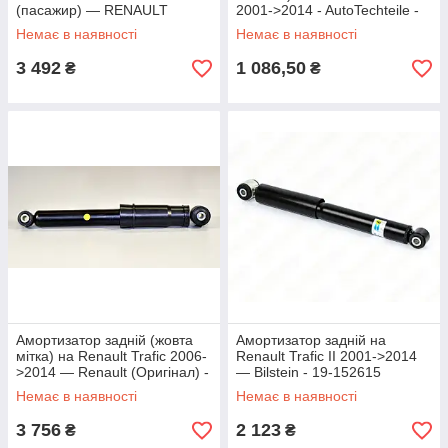
(пасажир) — RENAULT
2001->2014 - AutoTechteile -
(Оригінал) - 7701066497
5020306
Немає в наявності
Немає в наявності
3 492
1 086,50
₴
₴
Амортизатор задній (жовта
Амортизатор задній на
мітка) на Renault Trafic 2006-
Renault Trafic II 2001->2014
>2014 — Renault (Оригінал) -
— Bilstein - 19-152615
7701066495
Немає в наявності
Немає в наявності
3 756
2 123
₴
₴