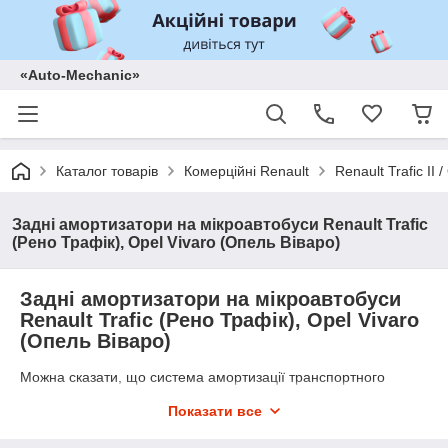
«Auto-Mechanic»
Каталог товарів
Комерційні Renault
Renault Trafic II
Задні амортизатори на мікроавтобуси Renault Trafic
(Рено Трафік), Opel Vivaro (Опель Віваро)
Задні амортизатори на мікроавтобуси
Renault Trafic (Рено Трафік), Opel Vivaro
(Опель Віваро)
Можна сказати, що система амортизації транспортного
засобу відповідає за комфортність їзди, тому що саме
Показати все
амортизаційна система здійснює гасіння ударів і коливань.
Саме амортизатори забезпечують щільний контакт шин