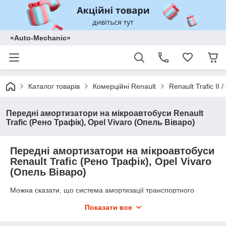
«Auto-Mechanic»
Каталог товарів
Комерційні Renault
Renault Trafic II
Передні амортизатори на мікроавтобуси Renault
Trafic (Рено Трафік), Opel Vivaro (Опель Віваро)
Передні амортизатори на мікроавтобуси
Renault Trafic (Рено Трафік), Opel Vivaro
(Опель Віваро)
Можна сказати, що система амортизації транспортного
засобу відповідає за комфортність їзди, тому що саме
Показати все
амортизаційна система здійснює гасіння ударів і коливань.
Саме амортизатори забезпечують щільний контакт шин