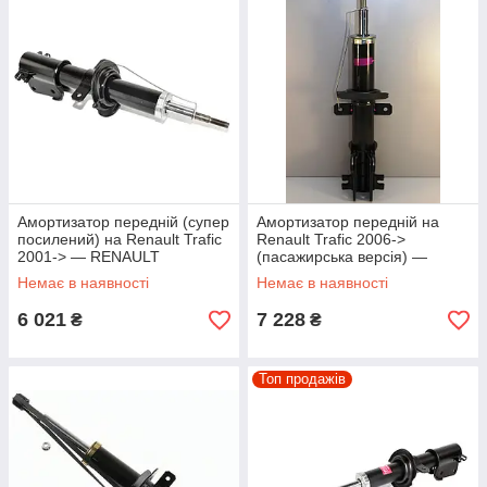
Амортизатор передній (супер
Амортизатор передній на
посилений) на Renault Trafic
Renault Trafic 2006->
2001-> — RENAULT
(пасажирська версія) —
(Оригінал) - 7701066476
RENAULT (Оригінал) -
Немає в наявності
Немає в наявності
8200728278
6 021
7 228
₴
₴
Топ продажів