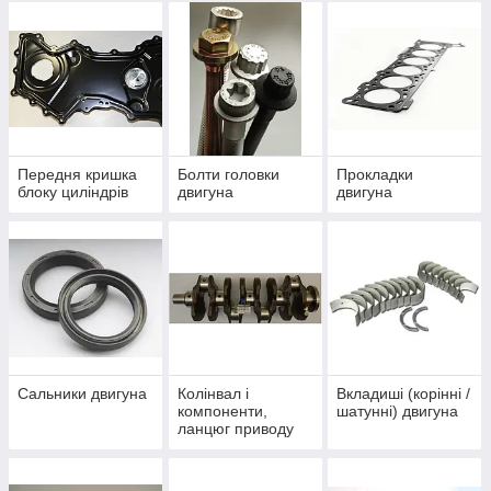
Передня кришка
Болти головки
Прокладки
блоку циліндрів
двигуна
двигуна
Сальники двигуна
Колінвал і
Вкладиші (корінні /
компоненти,
шатунні) двигуна
ланцюг приводу