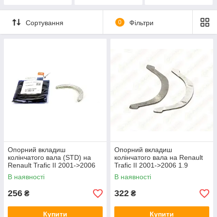
Сортування
0
Фільтри
Опорний вкладиш
Опорний вкладиш
колінчатого вала (STD) на
колінчатого вала на Renault
Renault Trafic II 2001->2006
Trafic II 2001->2006 1.9
1.9 dCi+2.0 — Glyco -
dCi+2.0 — Mahle -
В наявності
В наявності
182038000200
021AS20009STD
256
322
₴
₴
Купити
Купити