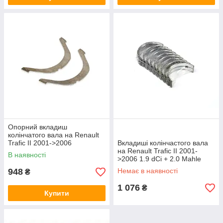
Опорний вкладиш
колінчатого вала на Renault
Trafic II 2001->2006
Вкладиші колінчастого вала
1.9dCi+2.0 — Renault
на Renault Trafic II 2001-
В наявності
(Оригинал) - 7701462824
>2006 1.9 dCi + 2.0 Mahle
(Німеччина) -
948
Немає в наявності
₴
021HS200120,25
1 076
₴
Купити