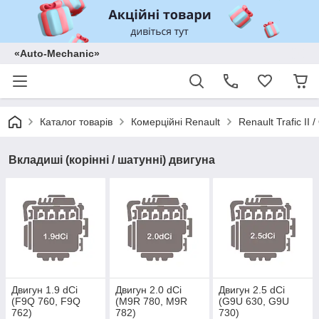
«Auto-Mechanic»
Каталог товарів
Комерційні Renault
Renault Trafic II
Вкладиші (корінні / шатунні) двигуна
Двигун 1.9 dCi
Двигун 2.0 dCi
Двигун 2.5 dCi
(F9Q 760, F9Q
(M9R 780, M9R
(G9U 630, G9U
762)
782)
730)