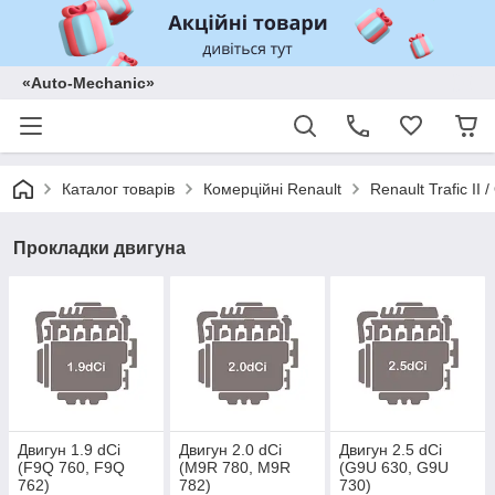
«Auto-Mechanic»
Каталог товарів
Комерційні Renault
Renault Trafic II
Прокладки двигуна
Двигун 1.9 dCi
Двигун 2.0 dCi
Двигун 2.5 dCi
(F9Q 760, F9Q
(M9R 780, M9R
(G9U 630, G9U
762)
782)
730)