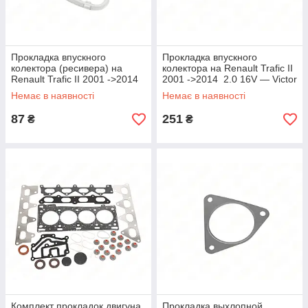
Прокладка впускного
Прокладка впускного
колектора (ресивера) на
колектора на Renault Trafic II
Renault Trafic II 2001 ->2014
2001 ->2014 2.0 16V — Victor
2.0 16V - ElringKlinger -
Reinz - 71-33513-00
Немає в наявності
Немає в наявності
EL332030
87
251
₴
₴
Комплект прокладок двигуна
Прокладка выхлопной