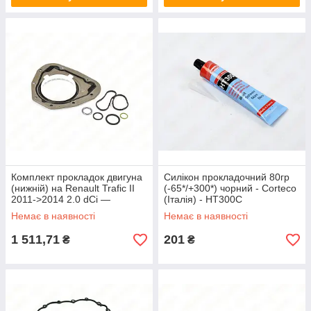
Комплект прокладок двигуна
Силікон прокладочний 80гр
(нижній) на Renault Trafic II
(-65*/+300*) чорний - Corteco
2011->2014 2.0 dCi —
(Італія) - HT300C
ElringKlinger - EL384340
Немає в наявності
Немає в наявності
1 511,71
201
₴
₴