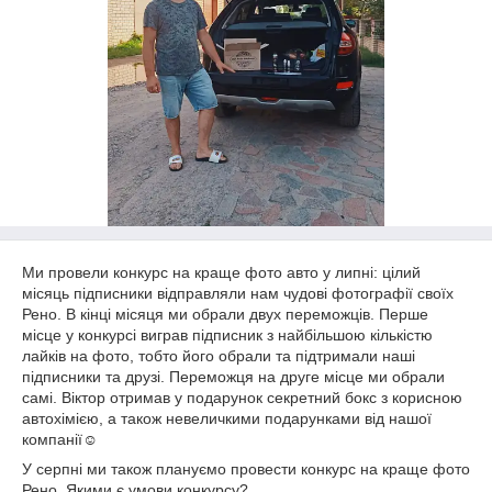
Ми провели конкурс на краще фото авто у липні: цілий
місяць підписники відправляли нам чудові фотографії своїх
Рено. В кінці місяця ми обрали двух переможців. Перше
місце у конкурсі виграв підписник з найбільшою кількістю
лайків на фото, тобто його обрали та підтримали наші
підписники та друзі. Переможця на друге місце ми обрали
самі. Віктор отримав у подарунок секретний бокс з корисною
автохімією, а також невеличкими подарунками від нашої
компанії☺️
У серпні ми також плануємо провести конкурс на краще фото
Рено. Якими є умови конкурсу?