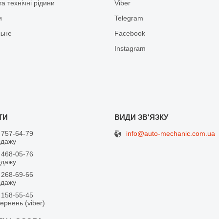
а технічні рідини
Viber
и
Telegram
льне
Facebook
Іnstagram
info@auto-mechanic.com.ua
 757-64-79
одажу
 468-05-76
одажу
 268-69-66
одажу
 158-55-45
вернень (viber)