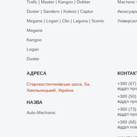
Trafic | Master | Kangoo | Dokker
Мастило т
Duster | Sandero | Koleos | Captur
Аксесуар
Megane | Logan | Clio | Laguna | Scenic
Універса
Megane
Kangoo
Logan
Duster
+380 (67)
Старокостянтинівське шосе, 5а,
відділ пр
Хмельницький, Україна
+380 (50)
відділ пр
+380 (73)
Auto-Mechanic
відділ пр
+380 (68)
відділ по