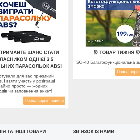
ОТРИМАЙТЕ ШАНС СТАТИ
⏰ ТОВАР ТИЖНЯ 
ЛАСНИКОМ ОДНІЄЇ З 5
SO-40 Багатофункціональна з
ЬНИХ ПАРАСОЛЬОК ABS!
Повна версі
отували для вас приємний
, і взяти участь у розіграші
чайно просто — жодних
дів чи заповнення анкет!
Повна версія новини
ІЯ ТА ІНШІ ТОВАРИ
ЗВ'ЯЗОК ІЗ НАМИ