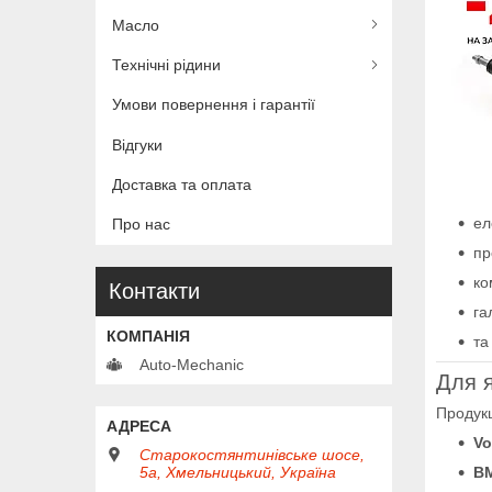
Масло
Технічні рідини
Умови повернення і гарантії
Відгуки
Доставка та оплата
ел
Про нас
пр
ко
Контакти
га
та
Auto-Mechanic
Для я
Продукц
Vo
Старокостянтинівське шосе,
5а, Хмельницький, Україна
BM