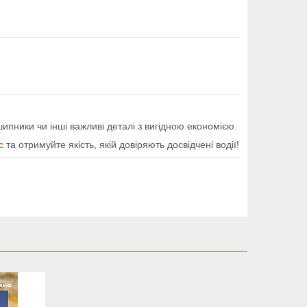
шипники чи інші важливі деталі з вигідною економією.
c
та отримуйте якість, якій довіряють досвідчені водії!