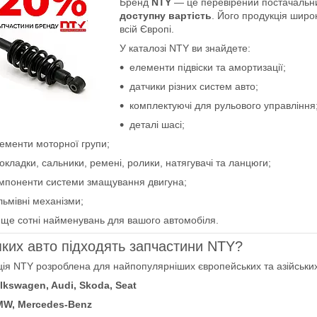
Бренд
NTY
— це перевірений постачальни
доступну вартість
. Його продукція широ
всій Європі.
У каталозі NTY ви знайдете:
елементи підвіски та амортизації;
датчики різних систем авто;
комплектуючі для рульового управління
деталі шасі;
ементи моторної групи;
окладки, сальники, ремені, ролики, натягувачі та ланцюги;
мпоненти системи змащування двигуна;
льмівні механізми;
 ще сотні найменувань для вашого автомобіля.
ких авто підходять запчастини NTY?
ія NTY розроблена для найпопулярніших європейських та азійських
lkswagen, Audi, Skoda, Seat
W, Mercedes-Benz