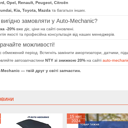
rd, Opel, Renault, Peugeot, Citroën
undai, Kia, Toyota, Mazda
та багатьох інших.
вигідно замовляти у Auto-Mechanic?
ка -20%
вже діє, ціни на сайті оновлені.
тія якості та професійна консультація від наших менеджерів.
рачайте можливості!
іє обмежений період. Встигніть замінити амортизатори, датчики, під
овляйте автозапчастини
NTY зі знижкою 20%
на сайті
auto-mechani
-Mechanic — твій друг у світі запчастин.
овини
15 квіт.
2024