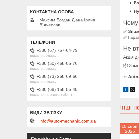
Fo
Hy
Максим Богдан Діана Ірина
Чому 
В`ячеслав
✅
Зниж
✅ Гаран
Не вт
+380 (67) 757-64-79
відділ продажу
Акція д
+380 (50) 468-05-76
📦 Зам
відділ продажу
+380 (73) 268-69-66
✨
Auto
відділ продажу
+380 (68) 158-55-45
відділ повернень (viber)
Інші н
info@auto-mechanic.com.ua
15 серп.
2025