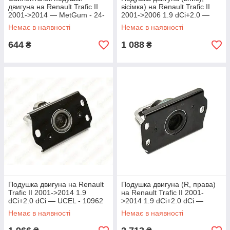
двигуна на Renault Trafic II
вісімка) на Renault Trafic II
2001->2014 — MetGum - 24-
2001->2006 1.9 dCi+2.0 —
15
AutoTechteile - 512 0500
Немає в наявності
Немає в наявності
644
1 088
₴
₴
Подушка двигуна на Renault
Подушка двигуна (R, права)
Trafic II 2001->2014 1.9
на Renault Trafic II 2001-
dCi+2.0 dCi — UCEL - 10962
>2014 1.9 dCi+2.0 dCi —
Delphi - TEM043
Немає в наявності
Немає в наявності