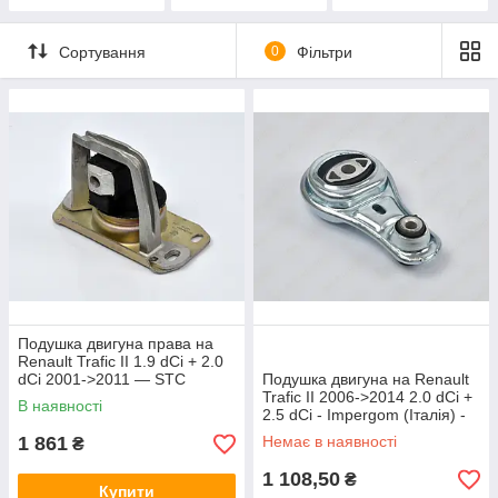
Сортування
0
Фільтри
Подушка двигуна права на
Renault Trafic II 1.9 dCi + 2.0
dCi 2001->2011 — STC
Подушка двигуна на Renault
(Іспанія) - T404453
Trafic II 2006->2014 2.0 dCi +
В наявності
2.5 dCi - Impergom (Італія) -
IMP36975
1 861
Немає в наявності
₴
1 108,50
₴
Купити