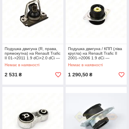
Подушка двигуна (R, права,
Подушка двигуна / КПП (ліва
прямокутна) на Renault Trafic
кругла) на Renault Trafic II
II 01->2011 1.9 dCi+2.0 dCi —
2001->2006 1.9 dCi —
Impergom - IMP36974
Impergom - IMP36903
Немає в наявності
Немає в наявності
2 531
1 290,50
₴
₴