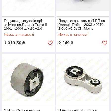
Подушка двигуна (вгорі,
Подушка двигателя / КПП на
вісімка) на Renault Trafic II
Renault Trafic II 2003->2014
2001->2006 1.9 dCi+2.0
2.0dCi+2.5dCi - Meyle
бензин — Ucel - 10961
(Германия) - 16-140300080
Немає в наявності
Немає в наявності
1 013,50
2 249
₴
₴
Сайлентблок подушки
Подушка двигуна (внизу,