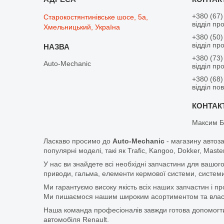
+380 (67)
Старокостянтинівське шосе, 5а,
відділ пр
Хмельницький, Україна
+380 (50)
відділ пр
+380 (73)
Auto-Mechanic
відділ пр
+380 (68)
відділ по
Максим Б
Ласкаво просимо до
Auto-Mechanic
- магазину автоз
популярні моделі, такі як Trafic, Kangoo, Dokker, Maste
У нас ви знайдете всі необхідні запчастини для вашого
приводи, гальма, елементи кермової системи, системи
Ми гарантуємо високу якість всіх наших запчастин і п
Ми пишаємося нашим широким асортиментом та власни
Наша команда професіоналів завжди готова допомогт
автомобіля Renault.