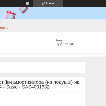
Кошик
раїна
Кошик
тійки амортизатора (на подушці) на
14 - Sasic - SAS4001632