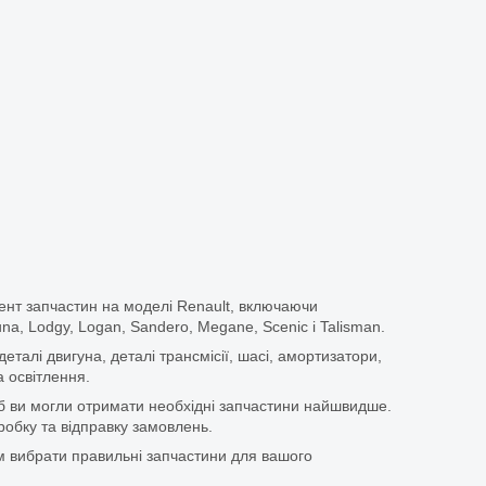
ент запчастин на моделі Renault, включаючи
guna, Lodgy, Logan, Sandero, Megane, Scenic і Talisman.
еталі двигуна, деталі трансмісії, шасі, амортизатори,
 освітлення.
щоб ви могли отримати необхідні запчастини найшвидше.
бку та відправку замовлень.
 вибрати правильні запчастини для вашого