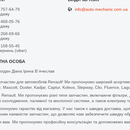
info@auto-mechanic.com.ua
 757-64-79
одажу
 468-05-76
одажу
 268-69-66
одажу
 158-55-45
вернень (viber)
огдан Діана Ірина В`ячеслав
апчастин для автомобілів Renault! Ми пропонуємо широкий асортим
r, Mascott, Duster, Kadjar, Captur, Koleos, Stepway, Clio, Fluence, La
 Renault. Ми пропонуємо різні типи запчастин, включаючи фільтри, д
 охолодження, паливної та вихлопної системи, а також електрику та
ропонуємо гарантію від магазину. У нас також є швидка доставка, 
м наявністю запчастин, що дозволяє нам забезпечити швидку обро
и вам. Ми пропонуємо професійну консультацію та допоможемо вам