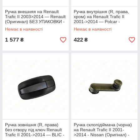
Ручка внешняя на Renault
Ручка внутрішня (R, права,
Trafic II 2003>2014 — Renault
хром) на Renault Trafic II
(Оригинал) БЕЗ УПАКОВКИ -
2001->2014 — Polcar -
826064615RJ
6015ZW42C
Немає в наявності
Немає в наявності
1 577
422
₴
₴
Ручка зовнішня (R, права)
Ручка склопідіймача (чорна)
без отвору під ключ Renault
на Renault Trafic II 2001-
Trafic II 2001->2014 — BLIC -
>2014 - Nissan (Оригінал) -
6010-09-041402P
80760-00QAB