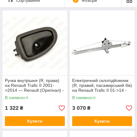
Сортування
Фільтри
Ручка внутрішня (R, права)
Електричний склопідйомник
на Renault Trafic II 2001-
(R, правий, пасажирський бік)
>2014 — Renault (Оригінал) -
на Renault Trafic II 01->14 -
8200641928
PSA - 91165705
В наявності
В наявності
1 322
3 070
₴
₴
Купити
Купити