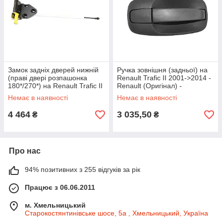
Замок задніх дверей нижній
Ручка зовнішня (задньої) на
(праві двері розпашонка
Renault Trafic II 2001->2014 -
180*/270*) на Renault Trafic II
Renault (Оригінал) -
2001->2014 - PSA - 91166043
906102492R
Немає в наявності
Немає в наявності
4 464
3 035,50
₴
₴
Про нас
94% позитивних з 255 відгуків за рік
Працює з 06.06.2011
м. Хмельницький
Старокостянтинівське шосе, 5а , Хмельницький, Україна