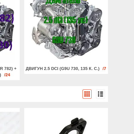
R 782) +
ДВИГУН 2.5 DCI (G9U 730, 135 К. С.)
7
)
24