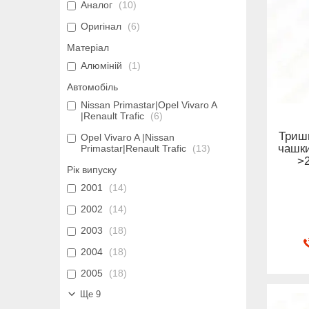
Аналог
10
Оригінал
6
Матеріал
Алюміній
1
Автомобіль
Nissan Primastar|Opel Vivaro A
|Renault Trafic
6
Триши
Opel Vivaro A |Nissan
чашки
Primastar|Renault Trafic
13
>2
Рік випуску
2001
14
2002
14
2003
18
2004
18
2005
18
Ще 9