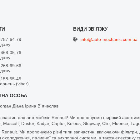
info@auto-mechanic.com.ua
 757-64-79
одажу
 468-05-76
одажу
 268-69-66
одажу
 158-55-45
вернень (viber)
огдан Діана Ірина В`ячеслав
апчастин для автомобілів Renault! Ми пропонуємо широкий асортим
r, Mascott, Duster, Kadjar, Captur, Koleos, Stepway, Clio, Fluence, La
 Renault. Ми пропонуємо різні типи запчастин, включаючи фільтри, д
 охолодження, паливної та вихлопної системи, а також електрику та