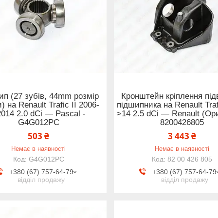
п (27 зубів, 44mm розмір
Кронштейн кріплення під
) на Renault Trafic II 2006-
підшипника на Renault Trafi
014 2.0 dCi — Pascal -
>14 2.5 dCi — Renault (Ори
G4G012PC
8200426805
503 ₴
3 443 ₴
Немає в наявності
Немає в наявності
G4G012PC
82 00 426 805
+380 (67) 757-64-79
+380 (67) 757-64-79
відділ продажу
відділ продажу