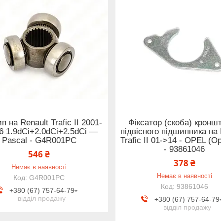
 на Renault Trafic II 2001-
Фіксатор (скоба) кронш
6 1.9dCi+2.0dCi+2.5dCi —
підвісного підшипника на 
Pascal - G4R001PC
Trafic II 01->14 - OPEL (О
- 93861046
546 ₴
378 ₴
Немає в наявності
Немає в наявності
G4R001PC
93861046
+380 (67) 757-64-79
відділ продажу
+380 (67) 757-64-79
відділ продажу