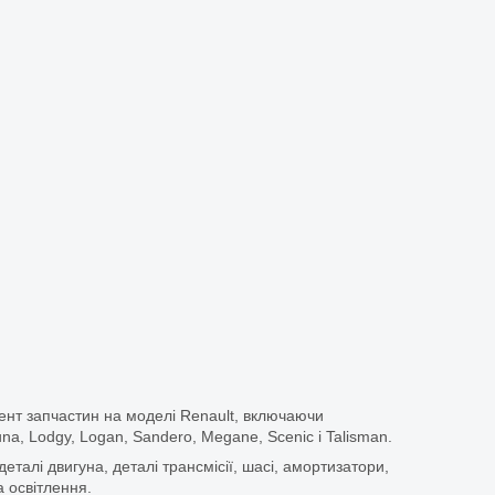
ент запчастин на моделі Renault, включаючи
guna, Lodgy, Logan, Sandero, Megane, Scenic і Talisman.
еталі двигуна, деталі трансмісії, шасі, амортизатори,
 освітлення.