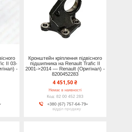
вісного
Кронштейн кріплення підвісного
c II 03-
підшипника на Renault Trafic II
гінал) -
2001->2014 — Renault (Оригінал) -
8200452283
4 451,50 ₴
Немає в наявності
82 00 452 283
+380 (67) 757-64-79
відділ продажу