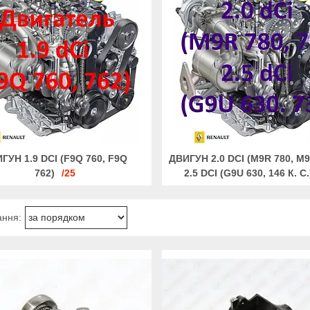
ГУН 1.9 DCI (F9Q 760, F9Q
ДВИГУН 2.0 DCI (M9R 780, M9
762)
25
2.5 DCI (G9U 630, 146 К. С.