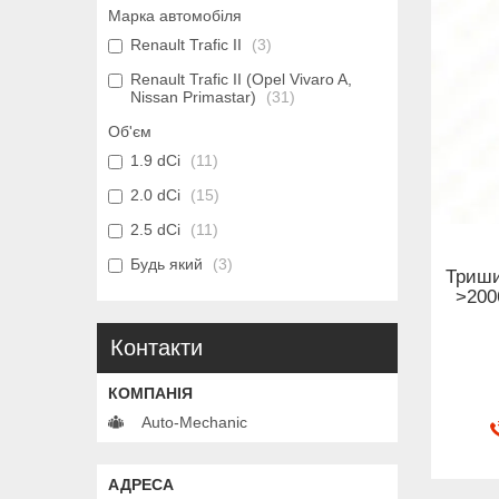
Марка автомобіля
Renault Trafic II
3
Renault Trafic II (Opel Vivaro A,
Nissan Primastar)
31
Об'єм
1.9 dCi
11
2.0 dCi
15
2.5 dCi
11
Будь який
3
Тришип
>200
Контакти
Auto-Mechanic