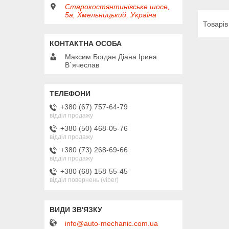
Старокостянтинівське шосе,
5а, Хмельницький, Україна
Максим Богдан Діана Ірина
В`ячеслав
+380 (67) 757-64-79
відділ продажу
+380 (50) 468-05-76
відділ продажу
+380 (73) 268-69-66
відділ продажу
+380 (68) 158-55-45
відділ повернень (viber)
info@auto-mechanic.com.ua