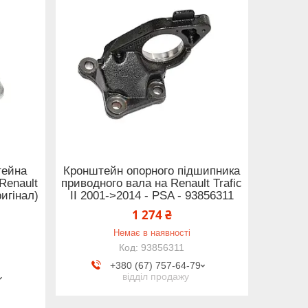
тейна
Кронштейн опорного підшипника
Renault
приводного вала на Renault Trafic
ригінал)
II 2001->2014 - PSA - 93856311
1 274 ₴
Немає в наявності
93856311
+380 (67) 757-64-79
відділ продажу