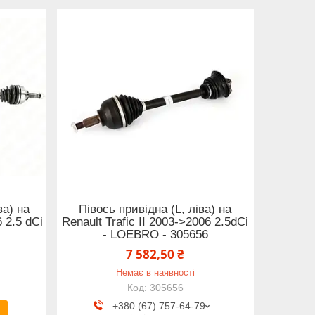
ва) на
Півось привідна (L, ліва) на
6 2.5 dCi
Renault Trafic II 2003->2006 2.5dCi
- LOEBRO - 305656
7 582,50 ₴
Немає в наявності
305656
+380 (67) 757-64-79