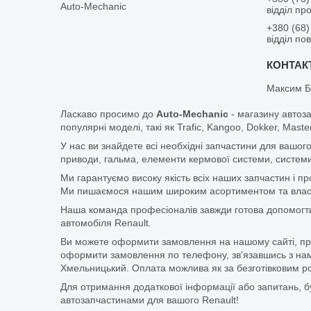
Auto-Mechanic
відділ пр
+380 (68)
відділ по
Максим Б
Ласкаво просимо до
Auto-Mechanic
- магазину автоз
популярні моделі, такі як Trafic, Kangoo, Dokker, Maste
У нас ви знайдете всі необхідні запчастини для вашого
приводи, гальма, елементи кермової системи, системи
Ми гарантуємо високу якість всіх наших запчастин і п
Ми пишаємося нашим широким асортиментом та власни
Наша команда професіоналів завжди готова допомогт
автомобіля Renault.
Ви можете оформити замовлення на нашому сайті, прос
оформити замовлення по телефону, зв'язавшись з нам
Хмельницький. Оплата можлива як за безготівковим ро
Для отримання додаткової інформації або запитань, бу
автозапчастинами для вашого Renault!