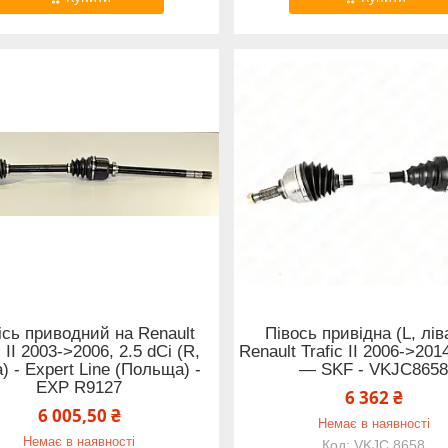
ісь приводний на Renault
Півось привідна (L, лів
c II 2003->2006, 2.5 dCi (R,
Renault Trafic II 2006->201
) - Expert Line (Польща) -
— SKF - VKJC865
EXP R9127
6 362 ₴
6 005,50 ₴
Немає в наявності
Немає в наявності
VKJC 8658