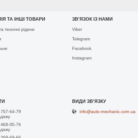
ІЯ ТА ІНШІ ТОВАРИ
ЗВ'ЯЗОК ІЗ НАМИ
а технічні рідини
Viber
и
Telegram
льне
Facebook
Іnstagram
info@auto-mechanic.com.ua
 757-64-79
одажу
 468-05-76
одажу
 268-69-66