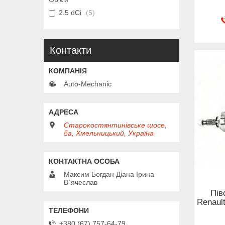
2.5 dCi
5
Контакти
Auto-Mechanic
Старокостянтинівське шосе,
5а, Хмельницький, Україна
Максим Богдан Діана Ірина
В`ячеслав
Пів
Renault
+380 (67) 757-64-79