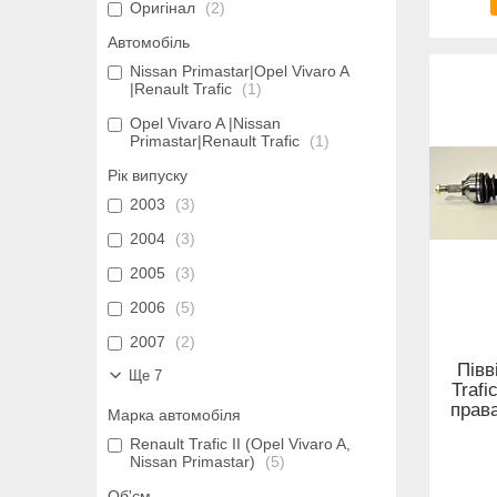
Оригінал
2
Автомобіль
Nissan Primastar|Opel Vivaro A
|Renault Trafic
1
Opel Vivaro A |Nissan
Primastar|Renault Trafic
1
Рік випуску
2003
3
2004
3
2005
3
2006
5
2007
2
Півв
Ще 7
Trafi
права
Марка автомобіля
Renault Trafic II (Opel Vivaro A,
Nissan Primastar)
5
Об'єм