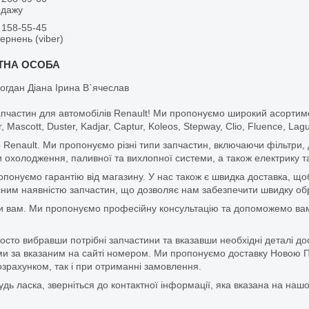
одажу
 158-55-45
вернень (viber)
огдан Діана Ірина В`ячеслав
апчастин для автомобілів Renault! Ми пропонуємо широкий асортим
r, Mascott, Duster, Kadjar, Captur, Koleos, Stepway, Clio, Fluence, La
 Renault. Ми пропонуємо різні типи запчастин, включаючи фільтри, д
 охолодження, паливної та вихлопної системи, а також електрику та
ропонуємо гарантію від магазину. У нас також є швидка доставка, 
м наявністю запчастин, що дозволяє нам забезпечити швидку обро
и вам. Ми пропонуємо професійну консультацію та допоможемо вам
то вибравши потрібні запчастини та вказавши необхідні деталі до
и за вказаним на сайті номером. Ми пропонуємо доставку Новою П
зрахунком, так і при отриманні замовлення.
дь ласка, зверніться до контактної інформації, яка вказана на нашо