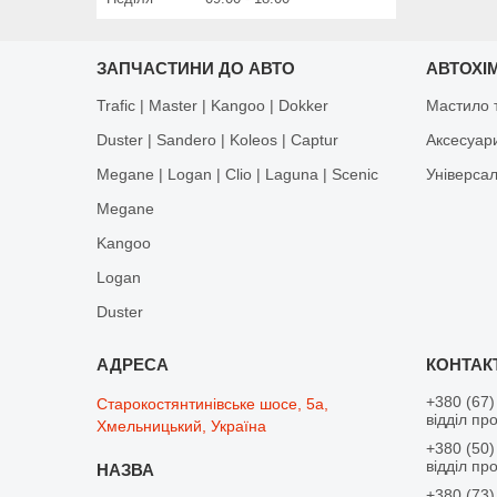
ЗАПЧАСТИНИ ДО АВТО
АВТОХІМ
Trafic | Master | Kangoo | Dokker
Мастило т
Duster | Sandero | Koleos | Captur
Аксесуар
Megane | Logan | Clio | Laguna | Scenic
Універса
Megane
Kangoo
Logan
Duster
+380 (67)
Старокостянтинівське шосе, 5а,
відділ пр
Хмельницький, Україна
+380 (50)
відділ пр
+380 (73)