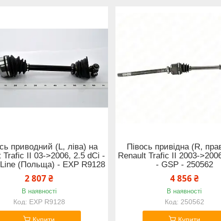
ісь приводний (L, ліва) на
Півось привідна (R, пра
 Trafic II 03->2006, 2.5 dCi -
Renault Trafic II 2003->200
 Line (Польща) - EXP R9128
- GSP - 250562
2 807 ₴
4 856 ₴
В наявності
В наявності
EXP R9128
250562
Купити
Купити