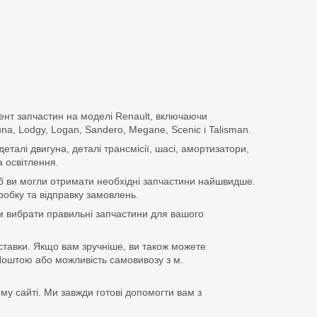
ент запчастин на моделі Renault, включаючи
guna, Lodgy, Logan, Sandero, Megane, Scenic і Talisman.
еталі двигуна, деталі трансмісії, шасі, амортизатори,
 освітлення.
щоб ви могли отримати необхідні запчастини найшвидше.
бку та відправку замовлень.
 вибрати правильні запчастини для вашого
ставки. Якщо вам зручніше, ви також можете
оштою або можливість самовивозу з м.
му сайті. Ми завжди готові допомогти вам з