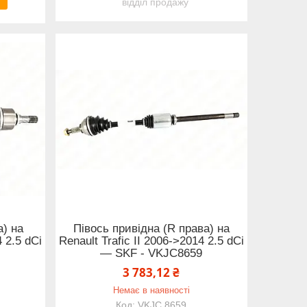
відділ продажу
а) на
Півось привідна (R права) на
4 2.5 dCi
Renault Trafic II 2006->2014 2.5 dCi
8
— SKF - VKJC8659
3 783,12 ₴
Немає в наявності
VKJC 8659