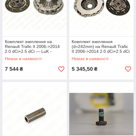
Комплект зчеплення на
Комплект зчеплення
Renault Trafic II 2006->2014
(d=242mm) на Renault Trafic
2.0 dCi+2.5 dCi — LuK -
II 2006->2014 2.0 dCi+2.5 dCi
624347609
— National - CK10260
Немає в наявності
Немає в наявності
7 544
5 345,50
₴
₴