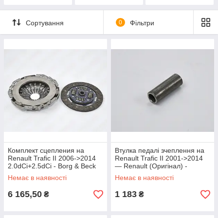
(G9U 630, 146 к.
с.)
Сортування
0
Фільтри
Комплект сцепления на
Втулка педалі зчеплення на
Renault Trafic II 2006->2014
Renault Trafic II 2001->2014
2.0dCi+2.5dCi - Borg & Beck
— Renault (Оригінал) -
(Великобритания) - HK2411
7701071525
Немає в наявності
Немає в наявності
6 165,50
1 183
₴
₴