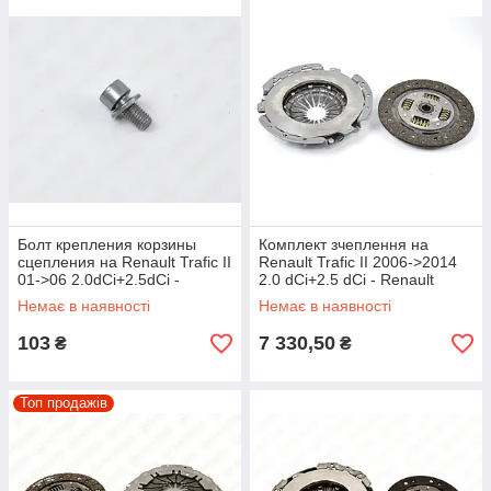
Болт крепления корзины
Комплект зчеплення на
сцепления на Renault Trafic II
Renault Trafic II 2006->2014
01->06 2.0dCi+2.5dCi -
2.0 dCi+2.5 dCi - Renault
Renault (Оригинал) -
(Motrio) - 8671095118
Немає в наявності
Немає в наявності
8200861553
103
7 330,50
₴
₴
Топ продажів