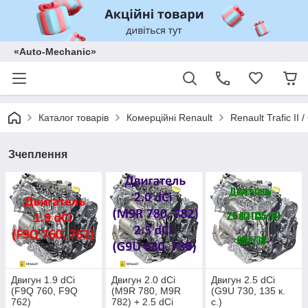
«Auto-Mechanic»
Каталог товарів
Комерційні Renault
Renault Trafic II
Зчеплення
Двигун 1.9 dCi
Двигун 2.0 dCi
Двигун 2.5 dCi
(F9Q 760, F9Q
(M9R 780, M9R
(G9U 730, 135 к.
762)
782) + 2.5 dCi
с.)