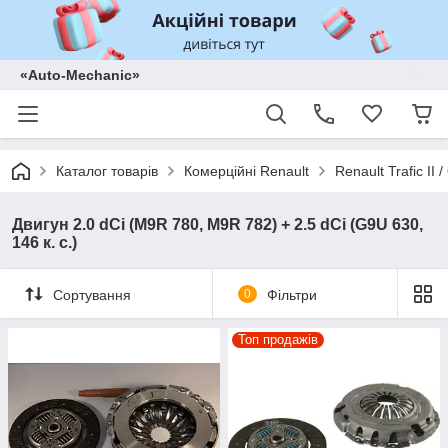
«Auto-Mechanic»
Каталог товарів
Комерційні Renault
Renault Trafic II
Двигун 2.0 dCi (M9R 780, M9R 782) + 2.5 dCi (G9U 630,
146 к. с.)
Сортування
0
Фільтри
Топ продажів