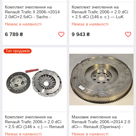
Комплект зчеплення на
Комплект зчеплення на
Renault Trafic II 2006->2014
Renault Trafic 2006-> 2.0 dCi
2.0dCi+2.5dCi - Sachs -
+ 2.5 dCi (146 к. с.) — LuK
3000950551
(Німеччина) - 624337909
Немає в наявності
Немає в наявності
6 789
9 943
₴
₴
Топ продажів
Комплект зчеплення на
Маховик зчеплення на
Renault Trafic 2006-> 2.0 dCi
Renault Trafic 2006->2014 2.0
+ 2.5 dCi (146 к. с.) — Renault
dCi— Renault (Оригінал) -
(Оригінал) - 8201516550
8200803408
Немає в наявності
Немає в наявності