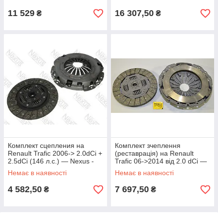
11 529
16 307,50
₴
₴
Комплект сцепления на
Комплект зчеплення
Renault Trafic 2006-> 2.0dCi +
(реставрація) на Renault
2.5dCi (146 л.с.) — Nexus -
Trafic 06->2014 від 2.0 dCi —
F1R091NX
Renault (Оригінал) -
Немає в наявності
Немає в наявності
7711497160
4 582,50
7 697,50
₴
₴