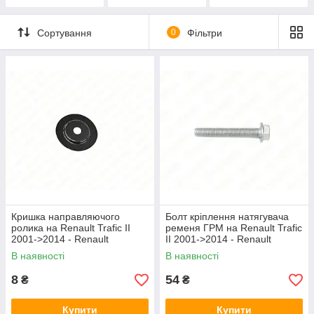
Сортування
0
Фільтри
Кришка направляючого
Болт кріплення натягувача
ролика на Renault Trafic II
ременя ГРМ на Renault Trafic
2001->2014 - Renault
II 2001->2014 - Renault
(Оригінал) - 8200411846
(Оригинал) - 7703002678
В наявності
В наявності
8
54
₴
₴
Купити
Купити