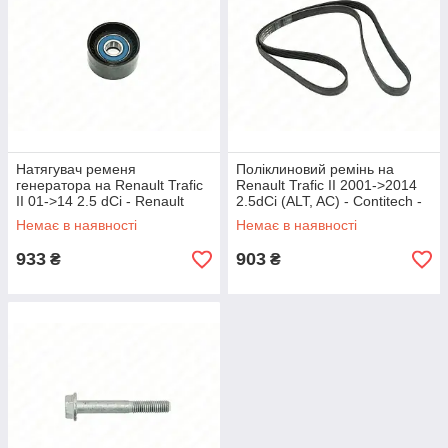
Натягувач ременя
Поліклиновий ремінь на
генератора на Renault Trafic
Renault Trafic II 2001->2014
II 01->14 2.5 dCi - Renault
2.5dCi (ALT, AC) - Contitech -
(Оригінал) БЕЗ УПАКОВКИ -
7PK1795
Немає в наявності
Немає в наявності
8200981266J
933
903
₴
₴