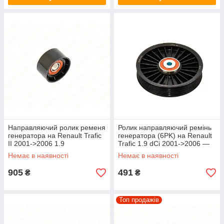
Направляючий ролик ременя
Ролик направляючий ремінь
генератора на Renault Trafic
генератора (6PK) на Renault
II 2001->2006 1.9
Trafic 1.9 dCi 2001->2006 —
dCi(+AC)+2.5 dCi — SNR -
Caffaro (Польща) CFR89-98
Немає в наявності
Немає в наявності
GA355.06
905
491
₴
₴
Топ продажів