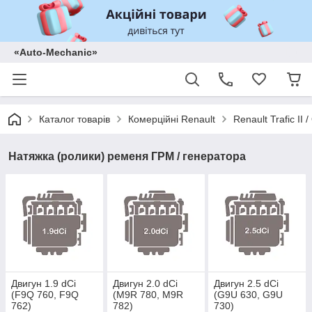
«Auto-Mechanic»
Каталог товарів
Комерційні Renault
Renault Trafic II
Натяжка (ролики) ременя ГРМ / генератора
Двигун 1.9 dCi
Двигун 2.0 dCi
Двигун 2.5 dCi
(F9Q 760, F9Q
(M9R 780, M9R
(G9U 630, G9U
762)
782)
730)