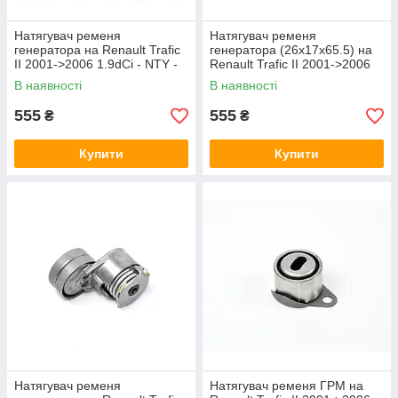
Натягувач ременя
Натягувач ременя
генератора на Renault Trafic
генератора (26х17х65.5) на
II 2001->2006 1.9dCi - NTY -
Renault Trafic II 2001->2006
RNK-RE-004
1.9dCi+2.0 (-AC) - NTY - RNK-
В наявності
В наявності
MS-017
555
555
₴
₴
Купити
Купити
Натягувач ременя
Натягувач ременя ГРМ на