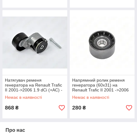
Натягувач ременя
Напрямний ролик ременя
генератора на Renault Trafic
генератора (60х31) на
II 2001->2006 1.9 dCi (+AC) -
Renault Trafic II 2001 ->2006
Engi (Польща) - XM816
1.9dCi - Solgy - 110153
Немає в наявності
Немає в наявності
868
280
₴
₴
Про нас