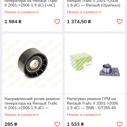
генератора на Renault Trafic
Renault Trafic II 2001->2006
II 2001->2006 1.9 dCi (+AC)
1.9 dCi — Renault (Оригінал)
— INA (Німеччина) -
- 7700726440
Немає в наявності
Немає в наявності
534014230
1 984
1 374,50
₴
₴
Направляючий ролик ременя
Натягувач ременя ГРМ на
генератора на Renault Trafic
Renault Trafic II 2001->2006
II 2001->2006 1.9 dCi —
1.9 dCi — SNR - GT355.40
AutoTechteile - 5120002
Немає в наявності
Немає в наявності
285
1 533
₴
₴