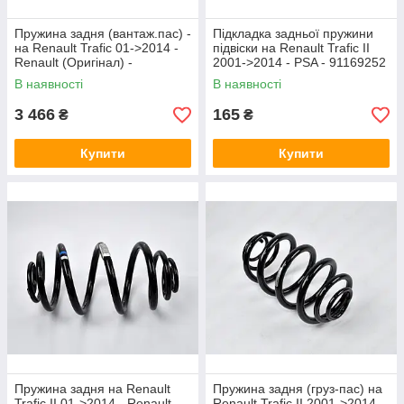
Пружина задня (вантаж.пас) -
Підкладка задньої пружини
на Renault Trafic 01->2014 -
підвіски на Renault Trafic II
Renault (Оригінал) -
2001->2014 - PSA - 91169252
550202870R
В наявності
В наявності
3 466
165
₴
₴
Купити
Купити
Пружина задня на Renault
Пружина задня (груз-пас) на
Trafic II 01->2014 - Renault
Renault Trafic II 2001->2014 -