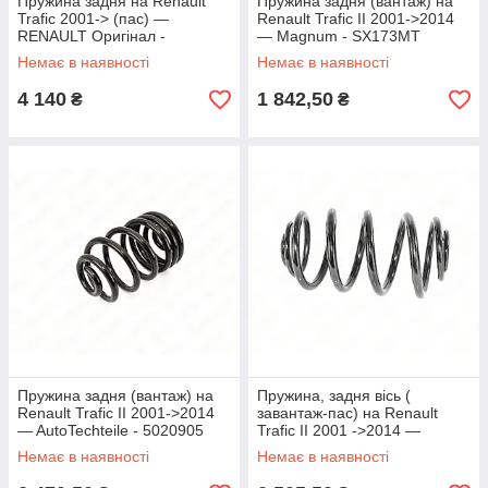
Пружина задня на Renault
Пружина задня (вантаж) на
Trafic 2001-> (пас) —
Renault Trafic II 2001->2014
RENAULT Оригінал -
— Magnum - SX173MT
550200619R
Немає в наявності
Немає в наявності
4 140
1 842,50
₴
₴
Пружина задня (вантаж) на
Пружина, задня вісь (
Renault Trafic II 2001->2014
завантаж-пас) на Renault
— AutoTechteile - 5020905
Trafic II 2001 ->2014 —
Lesjofors - LS5263463
Немає в наявності
Немає в наявності