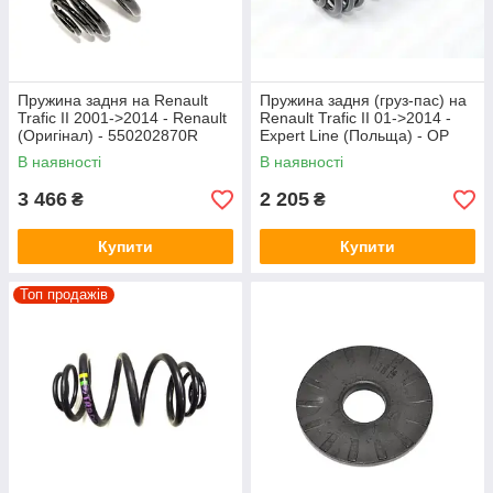
Пружина задня на Renault
Пружина задня (груз-пас) на
Trafic II 2001->2014 - Renault
Renault Trafic II 01->2014 -
(Оригінал) - 550202870R
Expert Line (Польща) - OP
66146
В наявності
В наявності
3 466
2 205
₴
₴
Купити
Купити
Топ продажів