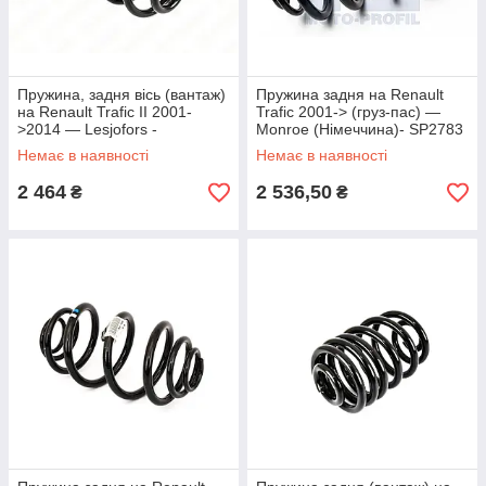
Пружина, задня вісь (вантаж)
Пружина задня на Renault
на Renault Trafic II 2001-
Trafic 2001-> (груз-пас) —
>2014 — Lesjofors -
Monroe (Німеччина)- SP2783
LS4263462
Немає в наявності
Немає в наявності
2 464
2 536,50
₴
₴