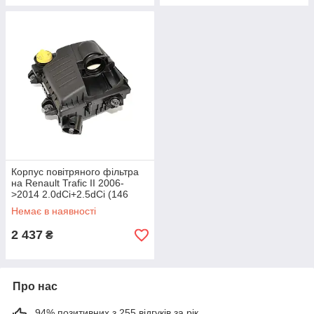
Корпус повітряного фільтра
на Renault Trafic II 2006-
>2014 2.0dCi+2.5dCi (146
л.с.) — PSA - 93861383
Немає в наявності
2 437
₴
Про нас
94% позитивних з 255 відгуків за рік