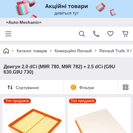
«Auto-Mechanic»
Каталог товарів
Комерційні Renault
Renault Trafic II
Двигун 2.0 dCi (M9R 780, M9R 782) + 2.5 dCi (G9U
630.G9U 730)
Сортування
0
Фільтри
Топ продажів
Топ продажів