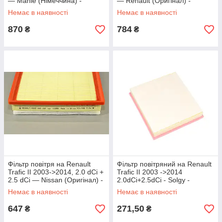
— Mahle (Німеччина) -
— Renault (Оригінал) -
LX1583M
165464407R
Немає в наявності
Немає в наявності
870
784
₴
₴
Фільтр повітря на Renault
Фільтр повітряний на Renault
Trafic II 2003->2014, 2.0 dCi +
Trafic II 2003 ->2014
2.5 dCi — Nissan (Оригінал) -
2.0dCi+2.5dCi - Solgy -
16546-00Q0H
103065
Немає в наявності
Немає в наявності
647
271,50
₴
₴