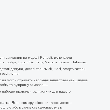
ент запчастин на моделі Renault, включаючи
guna, Lodgy, Logan, Sandero, Megane, Scenic і Talisman.
еталі двигуна, деталі трансмісії, шасі, амортизатори,
 освітлення.
щоб ви могли отримати необхідні запчастини найшвидше.
бку та відправку замовлень.
 вибрати правильні запчастини для вашого
ставки. Якщо вам зручніше, ви також можете
оштою або можливість самовивозу з м.