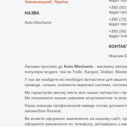
Хмельницький, Україна
+380 (50)
відділ пр
+380 (73)
Auto-Mechanic
відділ пр
+380 (68)
відділ по
Максим Б
Ласкаво просимо до
Auto-Mechanic
- магазину автоз
популярні моделі, такі як Trafic, Kangoo, Dokker, Maste
У нас ви знайдете всі необхідні запчастини для вашого
приводи, гальма, елементи кермової системи, системи
Ми гарантуємо високу якість всіх наших запчастин і п
Ми пишаємося нашим широким асортиментом та власни
Наша команда професіоналів завжди готова допомогт
автомобіля Renault.
Ви можете оформити замовлення на нашому сайті, прос
оформити замовлення по телефону, зв'язавшись з нам