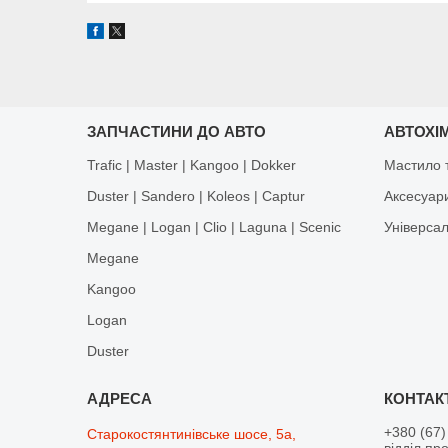
ЗАПЧАСТИНИ ДО АВТО
АВТОХІМ
Trafic | Master | Kangoo | Dokker
Мастило т
Duster | Sandero | Koleos | Captur
Аксесуар
Megane | Logan | Clio | Laguna | Scenic
Універса
Megane
Kangoo
Logan
Duster
+380 (67)
Старокостянтинівське шосе, 5а,
відділ пр