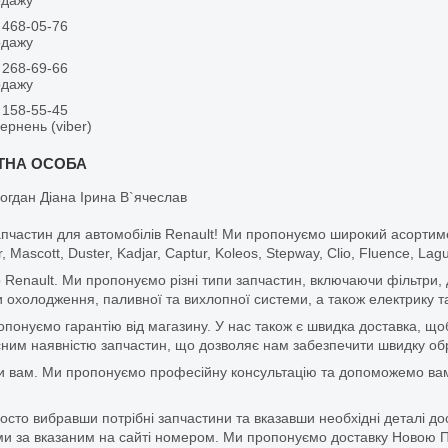
 468-05-76
одажу
 268-69-66
одажу
 158-55-45
вернень (viber)
огдан Діана Ірина В`ячеслав
апчастин для автомобілів Renault! Ми пропонуємо широкий асортим
r, Mascott, Duster, Kadjar, Captur, Koleos, Stepway, Clio, Fluence, La
 Renault. Ми пропонуємо різні типи запчастин, включаючи фільтри, д
 охолодження, паливної та вихлопної системи, а також електрику та
ропонуємо гарантію від магазину. У нас також є швидка доставка, 
м наявністю запчастин, що дозволяє нам забезпечити швидку обро
и вам. Ми пропонуємо професійну консультацію та допоможемо вам
то вибравши потрібні запчастини та вказавши необхідні деталі до
и за вказаним на сайті номером. Ми пропонуємо доставку Новою П