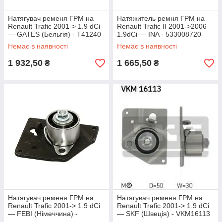
Натягувач ременя ГРМ на
Натяжитель ремня ГРМ на
Renault Trafic 2001-> 1.9 dCi
Renault Trafic II 2001->2006
— GATES (Бельгія) - T41240
1.9dCi — INA - 533008720
Немає в наявності
Немає в наявності
1 932,50
1 665,50
₴
₴
Натягувач ременя ГРМ на
Натягувач ременя ГРМ на
Renault Trafic 2001-> 1.9 dCi
Renault Trafic 2001-> 1.9 dCi
— FEBI (Німеччина) -
— SKF (Швеція) - VKM16113
FE22055