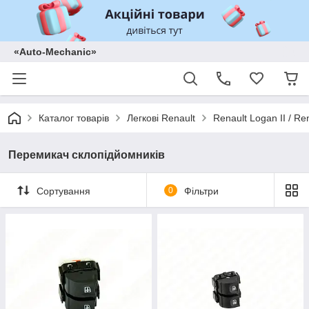
«Auto-Mechanic»
Каталог товарів
Легкові Renault
Renault Logan II / Re
Перемикач склопідйомників
Сортування
0
Фільтри