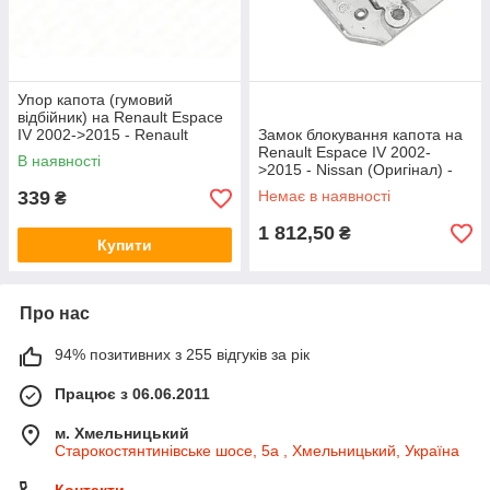
Упор капота (гумовий
відбійник) на Renault Espace
IV 2002->2015 - Renault
Замок блокування капота на
(Оригінал) - 7700843546
Renault Espace IV 2002-
В наявності
>2015 - Nissan (Оригінал) -
65601-00QAF
339
Немає в наявності
₴
1 812,50
₴
Купити
Про нас
94% позитивних з 255 відгуків за рік
Працює з 06.06.2011
м. Хмельницький
Старокостянтинівське шосе, 5а , Хмельницький, Україна