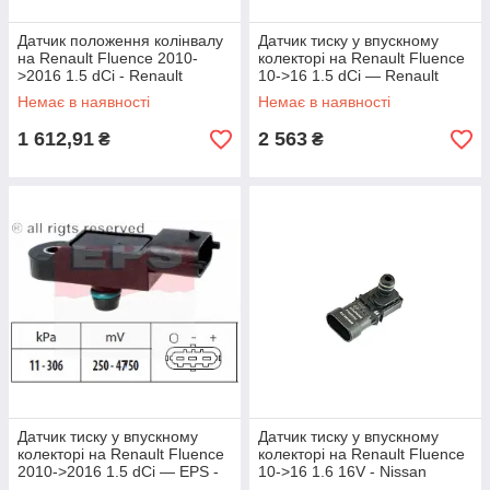
Датчик положення колінвалу
Датчик тиску у впускному
на Renault Fluence 2010-
колекторі на Renault Fluence
>2016 1.5 dCi - Renault
10->16 1.5 dCi — Renault
(Оригінал) - 8200434068
(Оригінал) - 223650001R
Немає в наявності
Немає в наявності
1 612,91
2 563
₴
₴
Датчик тиску у впускному
Датчик тиску у впускному
колекторі на Renault Fluence
колекторі на Renault Fluence
2010->2016 1.5 dCi — EPS -
10->16 1.6 16V - Nissan
1993121
(Оригінал) - 22365-00Q0K