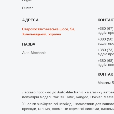
Duster
+380 (67)
Старокостянтинівське шосе, 5а,
відділ пр
Хмельницький, Україна
+380 (50)
відділ пр
+380 (73)
Auto-Mechanic
відділ пр
+380 (68)
відділ по
Максим Б
Ласкаво просимо до
Auto-Mechanic
- магазину автоз
популярні моделі, такі як Trafic, Kangoo, Dokker, Maste
У нас ви знайдете всі необхідні запчастини для вашого
приводи, гальма, елементи кермової системи, системи