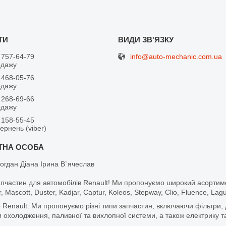
info@auto-mechanic.com.ua
 757-64-79
одажу
 468-05-76
одажу
 268-69-66
одажу
 158-55-45
вернень (viber)
огдан Діана Ірина В`ячеслав
апчастин для автомобілів Renault! Ми пропонуємо широкий асортим
r, Mascott, Duster, Kadjar, Captur, Koleos, Stepway, Clio, Fluence, La
 Renault. Ми пропонуємо різні типи запчастин, включаючи фільтри, д
 охолодження, паливної та вихлопної системи, а також електрику та