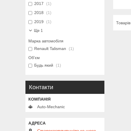
2017
1
2018
1
2019
1
Ще 1
Марка автомобіля
Renault Talisman
1
Об'єм
Будь який
1
Контакти
Auto-Mechanic
Старокостянтинівське шосе,