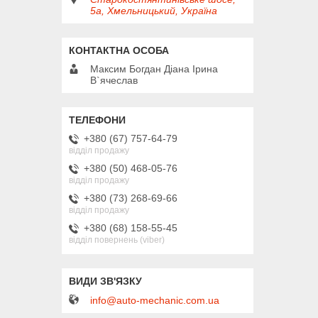
5а, Хмельницький, Україна
Максим Богдан Діана Ірина
В`ячеслав
+380 (67) 757-64-79
відділ продажу
+380 (50) 468-05-76
відділ продажу
+380 (73) 268-69-66
відділ продажу
+380 (68) 158-55-45
відділ повернень (viber)
info@auto-mechanic.com.ua