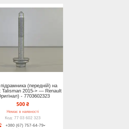
 підрамника (передній) на
t Talisman 2015-> — Renault
Оригінал) - 7703602323
500 ₴
Немає в наявності
77 03 602 323
+380 (67) 757-64-79