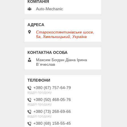
Auto-Mechanic
Старокостянтинівське шосе,
5а, Хмельницький, Україна
Максим Богдан Діана Ірина
В`ячеслав
+380 (67) 757-64-79
відділ продажу
+380 (50) 468-05-76
відділ продажу
+380 (73) 268-69-66
відділ продажу
+380 (68) 158-55-45