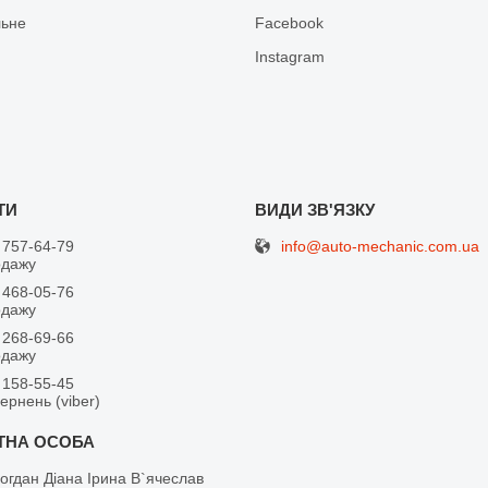
льне
Facebook
Іnstagram
info@auto-mechanic.com.ua
 757-64-79
одажу
 468-05-76
одажу
 268-69-66
одажу
 158-55-45
вернень (viber)
огдан Діана Ірина В`ячеслав