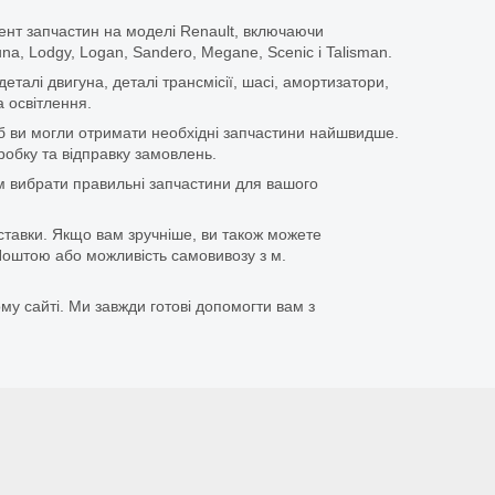
ент запчастин на моделі Renault, включаючи
guna, Lodgy, Logan, Sandero, Megane, Scenic і Talisman.
еталі двигуна, деталі трансмісії, шасі, амортизатори,
 освітлення.
щоб ви могли отримати необхідні запчастини найшвидше.
бку та відправку замовлень.
 вибрати правильні запчастини для вашого
ставки. Якщо вам зручніше, ви також можете
оштою або можливість самовивозу з м.
му сайті. Ми завжди готові допомогти вам з