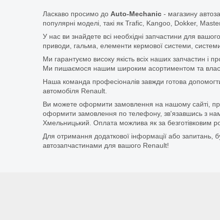
Ласкаво просимо до
Auto-Mechanic
- магазину автоз
популярні моделі, такі як Trafic, Kangoo, Dokker, Maste
У нас ви знайдете всі необхідні запчастини для вашого
приводи, гальма, елементи кермової системи, системи
Ми гарантуємо високу якість всіх наших запчастин і п
Ми пишаємося нашим широким асортиментом та власни
Наша команда професіоналів завжди готова допомогт
автомобіля Renault.
Ви можете оформити замовлення на нашому сайті, прос
оформити замовлення по телефону, зв'язавшись з нам
Хмельницький. Оплата можлива як за безготівковим ро
Для отримання додаткової інформації або запитань, бу
автозапчастинами для вашого Renault!