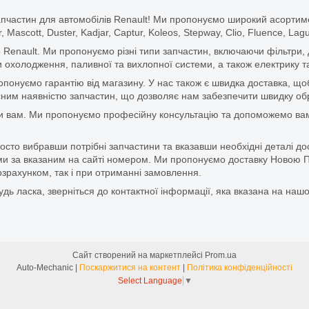
апчастин для автомобілів Renault! Ми пропонуємо широкий асортим
r, Mascott, Duster, Kadjar, Captur, Koleos, Stepway, Clio, Fluence, La
 Renault. Ми пропонуємо різні типи запчастин, включаючи фільтри, д
 охолодження, паливної та вихлопної системи, а також електрику та
ропонуємо гарантію від магазину. У нас також є швидка доставка, 
м наявністю запчастин, що дозволяє нам забезпечити швидку обро
и вам. Ми пропонуємо професійну консультацію та допоможемо вам
то вибравши потрібні запчастини та вказавши необхідні деталі до
и за вказаним на сайті номером. Ми пропонуємо доставку Новою П
зрахунком, так і при отриманні замовлення.
дь ласка, зверніться до контактної інформації, яка вказана на нашо
Сайт створений на маркетплейсі
Prom.ua
Auto-Mechanic |
Поскаржитися на контент
|
Політика конфіденційності
Select Language
▼