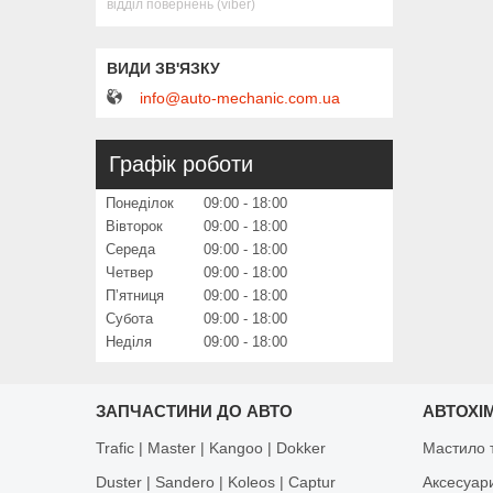
відділ повернень (viber)
info@auto-mechanic.com.ua
Графік роботи
Понеділок
09:00
18:00
Вівторок
09:00
18:00
Середа
09:00
18:00
Четвер
09:00
18:00
Пʼятниця
09:00
18:00
Субота
09:00
18:00
Неділя
09:00
18:00
ЗАПЧАСТИНИ ДО АВТО
АВТОХІМ
Trafic | Master | Kangoo | Dokker
Мастило т
Duster | Sandero | Koleos | Captur
Аксесуар