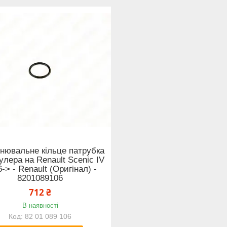
нювальне кільце патрубка
улера на Renault Scenic IV
-> - Renault (Оригінал) -
8201089106
712 ₴
В наявності
82 01 089 106