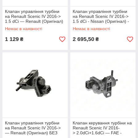
Клапан управління турбіни
Клапан управління турбіни
на Renault Scenic IV 2016->
на Renault Scenic IV 2016->
1.5 dCi — Renault (Оригінал)
1.5 dCi - Nissan (Оригінал) -
- 8200762162
14956-00Q1M
Немає в наявності
Немає в наявності
1 129
2 695,50
₴
₴
Клапан управління турбіни
Клапан керування турбіни на
на Renault Scenic IV 2016->
Renault Scenic IV 2016-
— Renault (Оригінал) БЕЗ
> 2.0dCi+1.6dCi — FAE -
УПАКОВКИ - 8200762162J
FAE56035