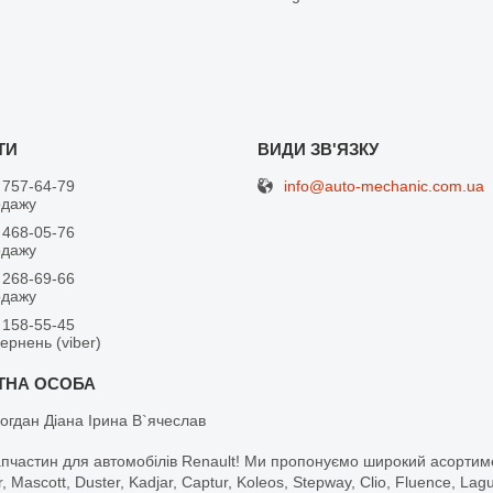
info@auto-mechanic.com.ua
 757-64-79
одажу
 468-05-76
одажу
 268-69-66
одажу
 158-55-45
вернень (viber)
огдан Діана Ірина В`ячеслав
апчастин для автомобілів Renault! Ми пропонуємо широкий асортим
r, Mascott, Duster, Kadjar, Captur, Koleos, Stepway, Clio, Fluence, La