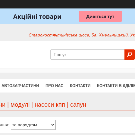
Старокостянтинівське шосе, 5а, Хмельницький, Ук
АВТОЗАПЧАСТИНИ
ПРО НАС
КОНТАКТИ
КОНТАКТИ ВІДДІЛІ
и | модулі | насоси кпп | сапун