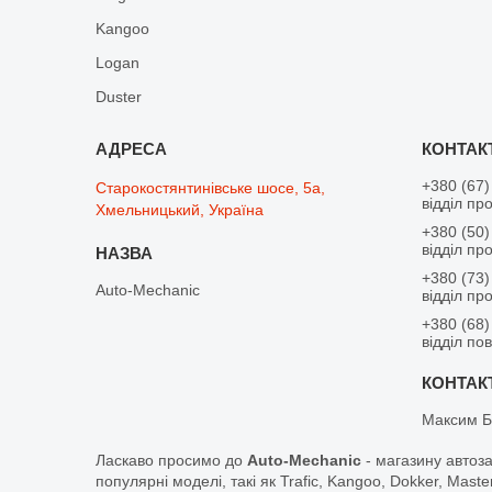
Kangoo
Logan
Duster
+380 (67)
Старокостянтинівське шосе, 5а,
відділ пр
Хмельницький, Україна
+380 (50)
відділ пр
+380 (73)
Auto-Mechanic
відділ пр
+380 (68)
відділ по
Максим Б
Ласкаво просимо до
Auto-Mechanic
- магазину автоз
популярні моделі, такі як Trafic, Kangoo, Dokker, Maste