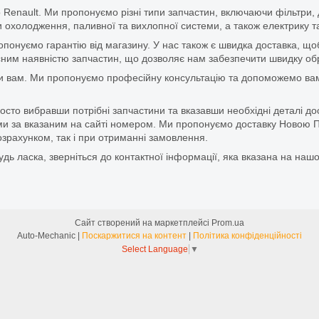
 Renault. Ми пропонуємо різні типи запчастин, включаючи фільтри, д
 охолодження, паливної та вихлопної системи, а також електрику та
ропонуємо гарантію від магазину. У нас також є швидка доставка, 
м наявністю запчастин, що дозволяє нам забезпечити швидку обро
и вам. Ми пропонуємо професійну консультацію та допоможемо вам
то вибравши потрібні запчастини та вказавши необхідні деталі до
и за вказаним на сайті номером. Ми пропонуємо доставку Новою П
зрахунком, так і при отриманні замовлення.
дь ласка, зверніться до контактної інформації, яка вказана на нашо
Сайт створений на маркетплейсі
Prom.ua
Auto-Mechanic |
Поскаржитися на контент
|
Політика конфіденційності
Select Language
▼