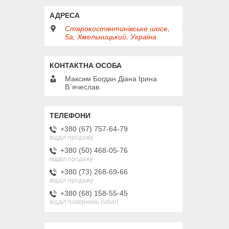
Старокостянтинівське шосе,
5а, Хмельницький, Україна
Максим Богдан Діана Ірина
В`ячеслав
+380 (67) 757-64-79
відділ продажу
+380 (50) 468-05-76
відділ продажу
+380 (73) 268-69-66
відділ продажу
+380 (68) 158-55-45
відділ повернень (viber)