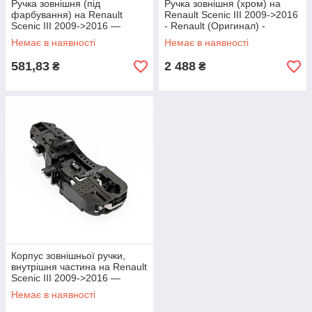
Ручка зовнішня (під
Ручка зовнішня (хром) на
фарбування) на Renault
Renault Scenic III 2009->2016
Scenic III 2009->2016 —
- Renault (Оригинал) -
Polcar - 6035Z-41
806B09590R
Немає в наявності
Немає в наявності
581,83
2 488
₴
₴
Корпус зовнішньої ручки,
внутрішня частина на Renault
Scenic III 2009->2016 —
Renault (Оригінал) -
Немає в наявності
806070033R