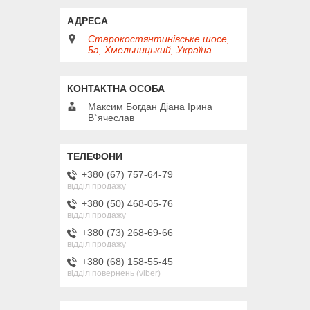
Старокостянтинівське шосе,
5а, Хмельницький, Україна
Максим Богдан Діана Ірина
В`ячеслав
+380 (67) 757-64-79
відділ продажу
+380 (50) 468-05-76
відділ продажу
+380 (73) 268-69-66
відділ продажу
+380 (68) 158-55-45
відділ повернень (viber)