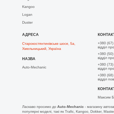
Kangoo
Logan
Duster
+380 (67)
Старокостянтинівське шосе, 5а,
відділ пр
Хмельницький, Україна
+380 (50)
відділ пр
+380 (73)
Auto-Mechanic
відділ пр
+380 (68)
відділ по
Максим Б
Ласкаво просимо до
Auto-Mechanic
- магазину автоз
популярні моделі, такі як Trafic, Kangoo, Dokker, Maste