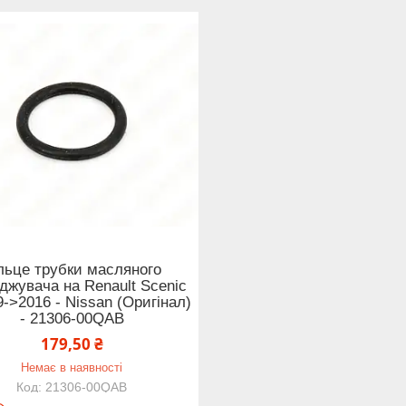
льце трубки масляного
джувача на Renault Scenic
09->2016 - Nissan (Оригінал)
- 21306-00QAB
179,50 ₴
Немає в наявності
21306-00QAB