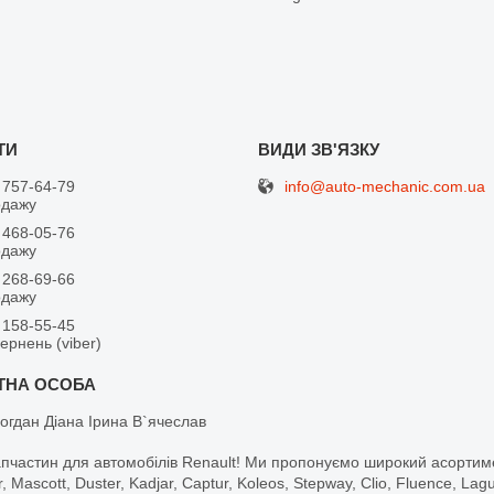
info@auto-mechanic.com.ua
 757-64-79
одажу
 468-05-76
одажу
 268-69-66
одажу
 158-55-45
вернень (viber)
огдан Діана Ірина В`ячеслав
апчастин для автомобілів Renault! Ми пропонуємо широкий асортим
r, Mascott, Duster, Kadjar, Captur, Koleos, Stepway, Clio, Fluence, La