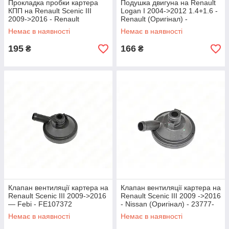
Прокладка пробки картера
Подушка двигуна на Renault
КПП на Renault Scenic III
Logan I 2004->2012 1.4+1.6 -
2009->2016 - Renault
Renault (Оригінал) -
(Оригінал) - 8200201381
8200204600
Немає в наявності
Немає в наявності
195
166
₴
₴
Клапан вентиляції картера на
Клапан вентиляції картера на
Renault Scenic III 2009->2016
Renault Scenic III 2009 ->2016
— Febi - FE107372
- Nissan (Оригінал) - 23777-
00QAA
Немає в наявності
Немає в наявності