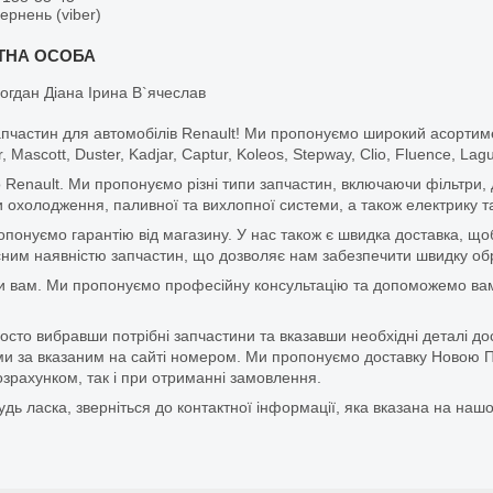
вернень (viber)
огдан Діана Ірина В`ячеслав
апчастин для автомобілів Renault! Ми пропонуємо широкий асортим
r, Mascott, Duster, Kadjar, Captur, Koleos, Stepway, Clio, Fluence, La
 Renault. Ми пропонуємо різні типи запчастин, включаючи фільтри, д
 охолодження, паливної та вихлопної системи, а також електрику та
ропонуємо гарантію від магазину. У нас також є швидка доставка, 
м наявністю запчастин, що дозволяє нам забезпечити швидку обро
и вам. Ми пропонуємо професійну консультацію та допоможемо вам
то вибравши потрібні запчастини та вказавши необхідні деталі до
и за вказаним на сайті номером. Ми пропонуємо доставку Новою П
зрахунком, так і при отриманні замовлення.
дь ласка, зверніться до контактної інформації, яка вказана на нашо