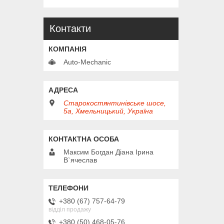
Контакти
Auto-Mechanic
Старокостянтинівське шосе,
5а, Хмельницький, Україна
Максим Богдан Діана Ірина
В`ячеслав
+380 (67) 757-64-79
відділ продажу
+380 (50) 468-05-76