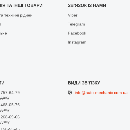
ІЯ ТА ІНШІ ТОВАРИ
ЗВ'ЯЗОК ІЗ НАМИ
а технічні рідини
Viber
и
Telegram
льне
Facebook
Іnstagram
info@auto-mechanic.com.ua
 757-64-79
одажу
 468-05-76
одажу
 268-69-66
одажу
 158-55-45