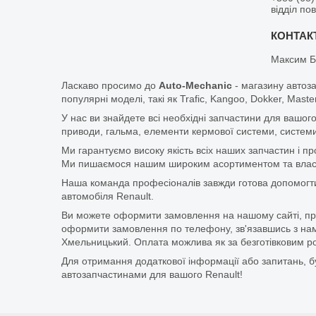
відділ по
Максим Б
Ласкаво просимо до
Auto-Mechanic
- магазину автоз
популярні моделі, такі як Trafic, Kangoo, Dokker, Maste
У нас ви знайдете всі необхідні запчастини для вашого
приводи, гальма, елементи кермової системи, системи
Ми гарантуємо високу якість всіх наших запчастин і п
Ми пишаємося нашим широким асортиментом та власни
Наша команда професіоналів завжди готова допомогт
автомобіля Renault.
Ви можете оформити замовлення на нашому сайті, прос
оформити замовлення по телефону, зв'язавшись з нам
Хмельницький. Оплата можлива як за безготівковим ро
Для отримання додаткової інформації або запитань, бу
автозапчастинами для вашого Renault!