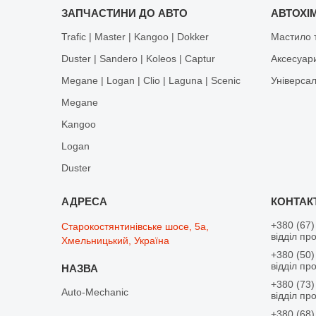
ЗАПЧАСТИНИ ДО АВТО
АВТОХІМ
Trafic | Master | Kangoo | Dokker
Мастило т
Duster | Sandero | Koleos | Captur
Аксесуар
Megane | Logan | Clio | Laguna | Scenic
Універса
Megane
Kangoo
Logan
Duster
+380 (67)
Старокостянтинівське шосе, 5а,
відділ пр
Хмельницький, Україна
+380 (50)
відділ пр
+380 (73)
Auto-Mechanic
відділ пр
+380 (68)