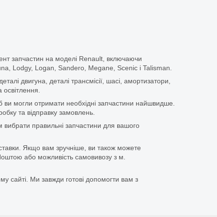
ент запчастин на моделі Renault, включаючи
guna, Lodgy, Logan, Sandero, Megane, Scenic і Talisman.
еталі двигуна, деталі трансмісії, шасі, амортизатори,
 освітлення.
щоб ви могли отримати необхідні запчастини найшвидше.
бку та відправку замовлень.
 вибрати правильні запчастини для вашого
ставки. Якщо вам зручніше, ви також можете
оштою або можливість самовивозу з м.
му сайті. Ми завжди готові допомогти вам з