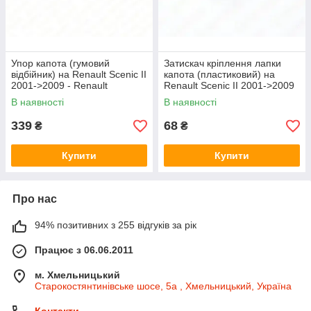
Упор капота (гумовий
Затискач кріплення лапки
відбійник) на Renault Scenic II
капота (пластиковий) на
2001->2009 - Renault
Renault Scenic II 2001->2009
(Оригінал) - 7700843546
- Renault (Оригінал) -
В наявності
В наявності
7703079870
339
68
₴
₴
Купити
Купити
Про нас
94% позитивних з 255 відгуків за рік
Працює з 06.06.2011
м. Хмельницький
Старокостянтинівське шосе, 5а , Хмельницький, Україна