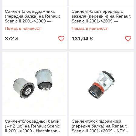
Сайлентблок підрамника
Сайлент-блок переднього
(передня балка) на Renault
важеля (передній) на Renault
Scenic II 2001->2009 —
Scenic II 2001->2009 —
Kleber-Michelin - M1968
Metalcaucho - MC05711
Немає в наявності
Немає в наявності
372
131,04
₴
₴
Сайлентблок задньої балки
Сайлентблок підрамника
(к-т 2 шт.) на Renault Scenic
(передня балка) на Renault
II 2001->2009 - Hutchinson -
Scenic II 2001->2009 - NTY -
562804
ZTT-NS-059A