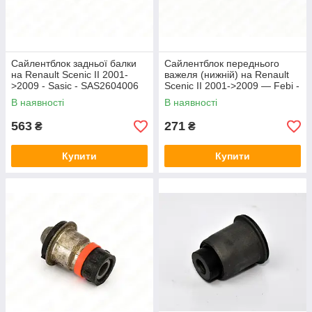
Сайлентблок задньої балки
Сайлентблок переднього
на Renault Scenic II 2001-
важеля (нижній) на Renault
>2009 - Sasic - SAS2604006
Scenic II 2001->2009 — Febi -
FE22818
В наявності
В наявності
563
271
₴
₴
Купити
Купити