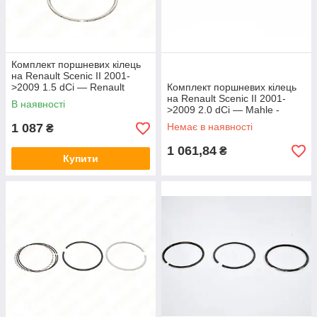
Комплект поршневих кілець
на Renault Scenic II 2001-
>2009 1.5 dCi — Renault
Комплект поршневих кілець
(Оригінал) - 120330783R
на Renault Scenic II 2001-
В наявності
>2009 2.0 dCi — Mahle -
021RS001130N0
1 087
Немає в наявності
₴
1 061,84
₴
Купити