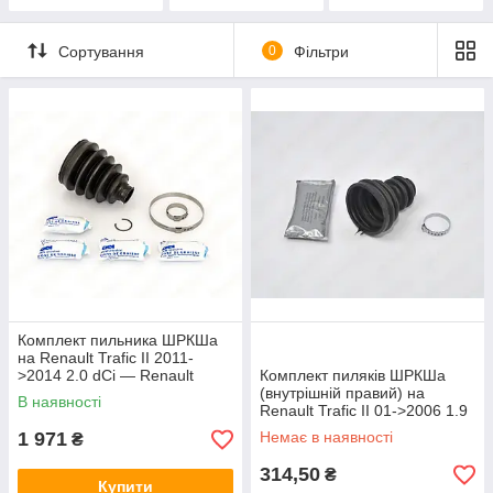
(G9U 630, 146 к.
с.)
Сортування
0
Фільтри
Комплект пильника ШРКШа
на Renault Trafic II 2011-
>2014 2.0 dCi — Renault
Комплект пиляків ШРКШа
(Оригінал) - 8201191810
(внутрішній правий) на
В наявності
Renault Trafic II 01->2006 1.9
dCi - Pascal (Польща) -
1 971
Немає в наявності
₴
G6X005PC
314,50
₴
Купити