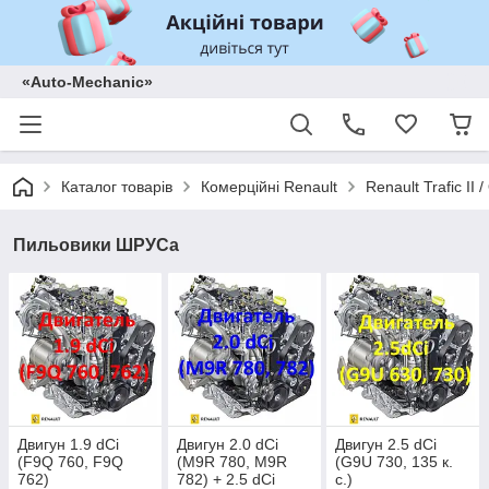
«Auto-Mechanic»
Каталог товарів
Комерційні Renault
Renault Trafic II
Пильовики ШРУСа
Двигун 1.9 dCi
Двигун 2.0 dCi
Двигун 2.5 dCi
(F9Q 760, F9Q
(M9R 780, M9R
(G9U 730, 135 к.
762)
782) + 2.5 dCi
с.)