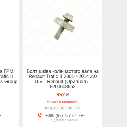
на ГРМ
Болт шківа колінчастого вала на
afic II
Renault Trafic II 2001->2014 2.0
js Group
16V - Renault (Оригінал) -
8200608653
352 ₴
Немає в наявності
82 00 608 653
+380 (67) 757-64-79
відділ продажу