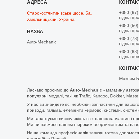
+380 (67)
Старокостянтинівське шосе, 5а,
відділ пр
Хмельницький, Україна
+380 (50)
відділ пр
+380 (73)
Auto-Mechanic
відділ пр
+380 (68)
відділ по
Максим Б
Ласкаво просимо до
Auto-Mechanic
- магазину автоз
популярні моделі, такі як Trafic, Kangoo, Dokker, Maste
У нас ви знайдете всі необхідні запчастини для вашого
приводи, гальма, елементи кермової системи, системи
Ми гарантуємо високу якість всіх наших запчастин і п
Ми пишаємося нашим широким асортиментом та власни
Наша команда професіоналів завжди готова допомогт
автомобіля Renault.