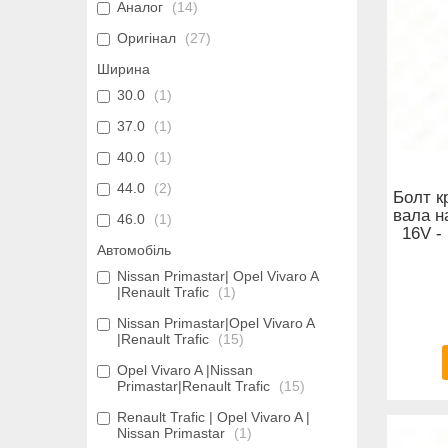
Аналог
14
Оригінал
27
Ширина
30.0
1
37.0
1
40.0
1
44.0
2
Болт к
вала на
46.0
1
16V -
Автомобіль
Nissan Primastar| Opel Vivaro A
|Renault Trafic
1
Nissan Primastar|Opel Vivaro A
|Renault Trafic
15
Opel Vivaro A |Nissan
Primastar|Renault Trafic
15
Renault Trafic | Opel Vivaro A |
Nissan Primastar
1