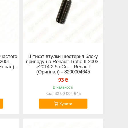
нчастого
Штифт втулки шестерня блоку
 2001-
приводу на Renault Trafic II 2003-
гінал) -
>2014 2.5 dCi — Renault
(Оригінал) - 8200004645
93 ₴
В наявності
82 00 004 645
Купити