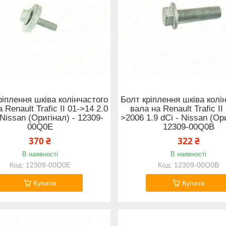
ріплення шківа колінчастого
Болт кріплення шківа колі
 Renault Trafic II 01->14 2.0
вала на Renault Trafic II
 Nissan (Оригінал) - 12309-
>2006 1.9 dCi - Nissan (Ори
00Q0E
12309-00Q0B
370 ₴
322 ₴
В наявності
В наявності
12309-00Q0E
12309-00Q0B
Купити
Купити