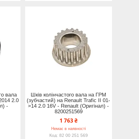
го вала
Шків колінчастого вала на ГРМ
>2014 2.0
(зубчастий) на Renault Trafic II 01-
л) -
>14 2.0 16V - Renault (Оригінал) -
8200251569
1 763 ₴
Немає в наявності
82 00 251 569