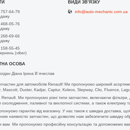
info@auto-mechanic.com.ua
 757-64-79
одажу
 468-05-76
одажу
 268-69-66
одажу
 158-55-45
вернень (viber)
огдан Діана Ірина В`ячеслав
апчастин для автомобілів Renault! Ми пропонуємо широкий асортим
r, Mascott, Duster, Kadjar, Captur, Koleos, Stepway, Clio, Fluence, La
 Renault. Ми пропонуємо різні типи запчастин, включаючи фільтри, д
 охолодження, паливної та вихлопної системи, а також електрику та
ропонуємо гарантію від магазину. У нас також є швидка доставка, 
м наявністю запчастин, що дозволяє нам забезпечити швидку обро
и вам. Ми пропонуємо професійну консультацію та допоможемо вам