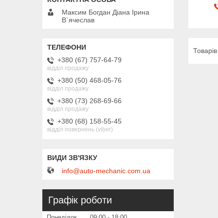
Максим Богдан Діана Ірина
В`ячеслав
+380 (67) 757-64-79
відділ продажу
+380 (50) 468-05-76
відділ продажу
+380 (73) 268-69-66
відділ продажу
+380 (68) 158-55-45
відділ повернень (viber)
info@auto-mechanic.com.ua
Графік роботи
Понеділок
09:00
18:00