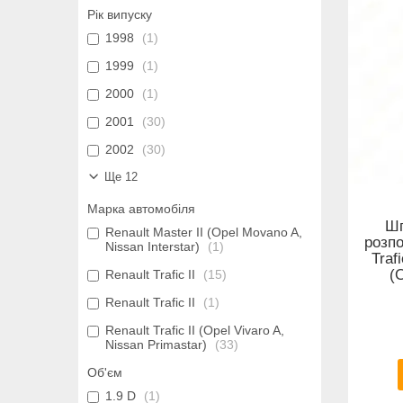
Рік випуску
1998
1
1999
1
2000
1
2001
30
2002
30
Ще 12
Марка автомобіля
Шп
Renault Master II (Opel Movano A,
розпо
Nissan Interstar)
1
Traf
(
Renault Trafic II
15
Renault Trafic II
1
Renault Trafic II (Opel Vivaro A,
Nissan Primastar)
33
Об'єм
1.9 D
1