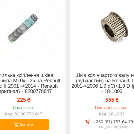
илька кріплення шківа
Шків колінчастого валу 
чила М10х1,25 на Renault
(зубчастий) на Renault Tr
ic II 2001 ->2014 - Renault
2001->2006 1.9 dCi+1.9 D I
Оригінал) - 8200778847
- 18-1003
225 ₴
555 ₴
В наявності
Немає в наявності
82 00 778 847
18-1003
+380 (67) 757-64-79
Купити
відділ продажу