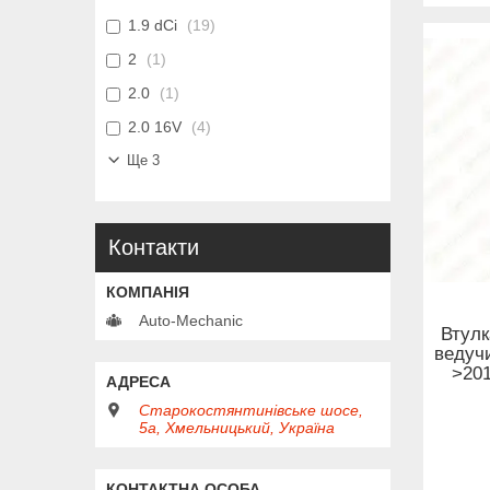
1.9 dCi
19
2
1
2.0
1
2.0 16V
4
Ще 3
Контакти
Auto-Mechanic
Втулк
ведучи
>201
Старокостянтинівське шосе,
5а, Хмельницький, Україна