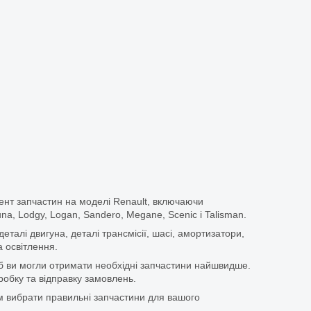
ент запчастин на моделі Renault, включаючи
guna, Lodgy, Logan, Sandero, Megane, Scenic і Talisman.
еталі двигуна, деталі трансмісії, шасі, амортизатори,
 освітлення.
щоб ви могли отримати необхідні запчастини найшвидше.
бку та відправку замовлень.
 вибрати правильні запчастини для вашого