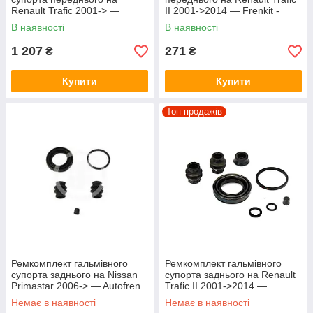
Renault Trafic 2001-> —
II 2001->2014 — Frenkit -
Autofren (Іспанія) - D4-1633C
810037
В наявності
В наявності
1 207
271
₴
₴
Купити
Купити
Топ продажів
Ремкомплект гальмівного
Ремкомплект гальмівного
супорта заднього на Nissan
супорта заднього на Renault
Primastar 2006-> — Autofren
Trafic II 2001->2014 —
(Іспанія) - D4-957
Autofren - D4-656
Немає в наявності
Немає в наявності