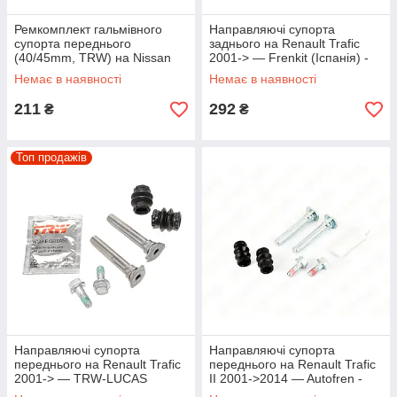
Ремкомплект гальмівного
Направляючі супорта
супорта переднього
заднього на Renault Trafic
(40/45mm, TRW) на Nissan
2001-> — Frenkit (Іспанія) -
Primastar 2006->2014 —
808007
Немає в наявності
Немає в наявності
Autofren - D4-947
211
292
₴
₴
Топ продажів
Направляючі супорта
Направляючі супорта
переднього на Renault Trafic
переднього на Renault Trafic
2001-> — TRW-LUCAS
II 2001->2014 — Autofren -
(Німеччина) - ST1331
D7-069C