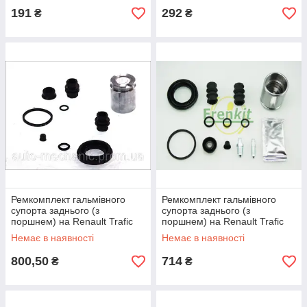
191
292
₴
₴
Ремкомплект гальмівного
Ремкомплект гальмівного
супорта заднього (з
супорта заднього (з
поршнем) на Renault Trafic
поршнем) на Renault Trafic
2001-> — Autofren (Іспанія) -
2001-> — Frenkit (Іспанія) -
Немає в наявності
Немає в наявності
D4-1124C
241902
800,50
714
₴
₴