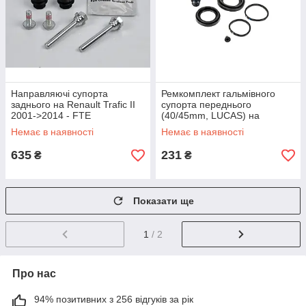
Направляючі супорта
Ремкомплект гальмівного
заднього на Renault Trafic II
супорта переднього
2001->2014 - FTE
(40/45mm, LUCAS) на
(Німеччина) — RKS8947009
Renault Trafic II 2001->2014
Немає в наявності
Немає в наявності
— Frenkit - 240024
635
231
₴
₴
Показати ще
1
/ 2
Про нас
94% позитивних з 256 відгуків за рік