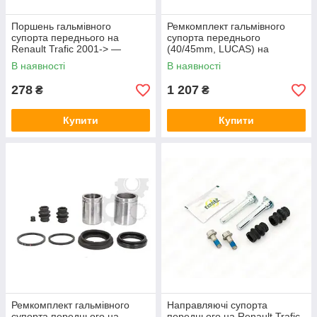
Поршень гальмівного
Ремкомплект гальмівного
супорта переднього на
супорта переднього
Renault Trafic 2001-> —
(40/45mm, LUCAS) на
Frenkit (Іспанія) - P455301
Renault Trafic 2001->2014 —
В наявності
В наявності
Frenkit - 240902
278
1 207
₴
₴
Купити
Купити
Ремкомплект гальмівного
Направляючі супорта
супорта переднього на
переднього на Renault Trafic