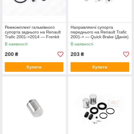
Ремкомплект гальмівного
Направляючі супорта
супорта заднього на Renault
переднього на Renault Trafic
Trafic 2001->2014 — Frenkit
2001-> — Quick Brake (Данія)
(Іспанія) - 241001
- QB113-1347X
В наявності
В наявності
200
203
₴
₴
Купити
Купити