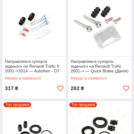
Направляючі супорта
Направляючі супорта
заднього на Renault Trafic II
заднього на Renault Trafic
2001->2014 — Autofren - D7-
2001-> — Quick Brake (Данія)
044C
- QB113-1346X
Немає в наявності
Немає в наявності
317
262
₴
₴
Топ продажів
Топ продажів