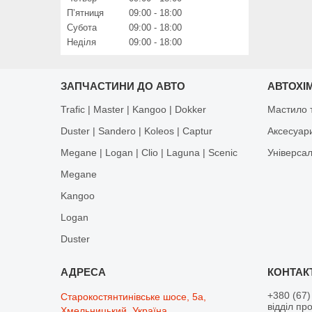
Пʼятниця
09:00
18:00
Субота
09:00
18:00
Неділя
09:00
18:00
ЗАПЧАСТИНИ ДО АВТО
АВТОХІМ
Trafic | Master | Kangoo | Dokker
Мастило т
Duster | Sandero | Koleos | Captur
Аксесуар
Megane | Logan | Clio | Laguna | Scenic
Універса
Megane
Kangoo
Logan
Duster
+380 (67)
Старокостянтинівське шосе, 5а,
відділ пр
Хмельницький, Україна