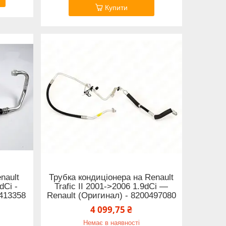
Купити
nault
Трубка кондиціонера на Renault
dCi -
Trafic II 2001->2006 1.9dCi —
0413358
Renault (Оригинал) - 8200497080
4 099,75 ₴
Немає в наявності