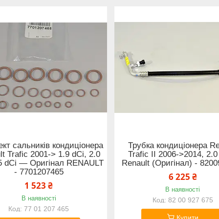
кт сальників кондиціонера
Трубка кондиціонера Re
t Trafic 2001-> 1.9 dCi, 2.0
Trafic II 2006->2014, 2.0
.5 dCi — Оригінал RENAULT
Renault (Оригінал) - 820
- 7701207465
6 225 ₴
1 523 ₴
В наявності
В наявності
82 00 927 675
77 01 207 465
Купити