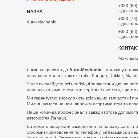
+380 (50)
відділ пр
+380 (73)
Auto-Mechanic
відділ пр
+380 (68)
відділ по
Максим Б
Ласкаво просимо до
Auto-Mechanic
- магазину автоз
популярні моделі, такі як Trafic, Kangoo, Dokker, Maste
У нас ви знайдете всі необхідні запчастини для вашого
приводи, гальма, елементи кермової системи, системи
Ми гарантуємо високу якість всіх наших запчастин і п
Ми пишаємося нашим широким асортиментом та власни
Наша команда професіоналів завжди готова допомогт
автомобіля Renault.
Ви можете оформити замовлення на нашому сайті, прос
оформити замовлення по телефону, зв'язавшись з нам
Хмельницький. Оплата можлива як за безготівковим ро