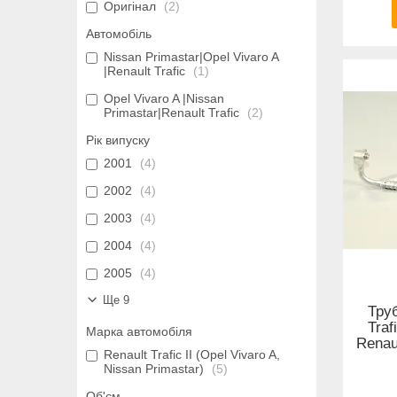
Оригінал
2
Автомобіль
Nissan Primastar|Opel Vivaro A
|Renault Trafic
1
Opel Vivaro A |Nissan
Primastar|Renault Trafic
2
Рік випуску
2001
4
2002
4
2003
4
2004
4
2005
4
Ще 9
Тру
Traf
Марка автомобіля
Renau
Renault Trafic II (Opel Vivaro A,
Nissan Primastar)
5
Об'єм