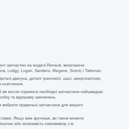
ент запчастин на моделі Renault, включаючи
guna, Lodgy, Logan, Sandero, Megane, Scenic і Talisman.
еталі двигуна, деталі трансмісії, шасі, амортизатори,
 освітлення.
щоб ви могли отримати необхідні запчастини найшвидше.
бку та відправку замовлень.
 вибрати правильні запчастини для вашого
ставки. Якщо вам зручніше, ви також можете
оштою або можливість самовивозу з м.