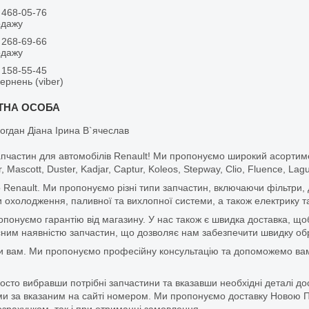
 468-05-76
одажу
 268-69-66
одажу
 158-55-45
вернень (viber)
огдан Діана Ірина В`ячеслав
апчастин для автомобілів Renault! Ми пропонуємо широкий асортим
r, Mascott, Duster, Kadjar, Captur, Koleos, Stepway, Clio, Fluence, La
 Renault. Ми пропонуємо різні типи запчастин, включаючи фільтри, д
 охолодження, паливної та вихлопної системи, а також електрику та
ропонуємо гарантію від магазину. У нас також є швидка доставка, 
м наявністю запчастин, що дозволяє нам забезпечити швидку обро
и вам. Ми пропонуємо професійну консультацію та допоможемо вам
то вибравши потрібні запчастини та вказавши необхідні деталі до
и за вказаним на сайті номером. Ми пропонуємо доставку Новою П
зрахунком, так і при отриманні замовлення.