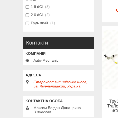
1.9 dCi
3
2.0 dCi
2
Будь який
1
Контакти
Auto-Mechanic
Старокостянтинівське шосе,
5а, Хмельницький, Україна
Тру
Trafi
Максим Богдан Діана Ірина
dCi
В`ячеслав