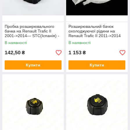
Пробка розширювального
Розширювальний бачок
бачка на Renault Trafic II
охолоджуючої рідини на
2001->2014— STC(Іспанія) -
Renault Trafic II 2011->2014
T403563
2.0 dCi+2.5 dCi - Impergom -
В наявності
В наявності
IMP44166
142,50
1 153
₴
₴
Купити
Купити