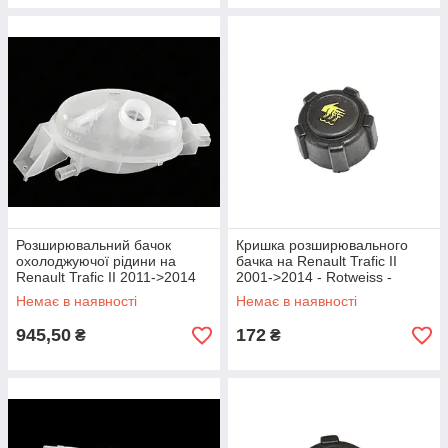
Розширювальний бачок
Кришка розширювального
охолоджуючої рідини на
бачка на Renault Trafic II
Renault Trafic II 2011->2014
2001->2014 - Rotweiss -
2.0 dCi - NTY - CZW-RE-009
RWS2900
Немає в наявності
Немає в наявності
945,50
172
₴
₴