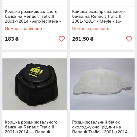
Кришка розширювального
Кришка розширювального
бачка на Renault Trafic II
бачка на Renault Trafic II
2001->2014 - AutoTechteile -
2001->2014 - Meyle - 16-
511 0109
142280000
Немає в наявності
Немає в наявності
183
261,50
₴
₴
Кришка розширювального
Розширювальний бачок
бачка на Renault Trafic II
охолоджуючої рідини на
2001->2014 — Renault
Renault Trafic II 2001->2014 -
(Оригінал) - 8200048024
STC (Іспанія) -T403664