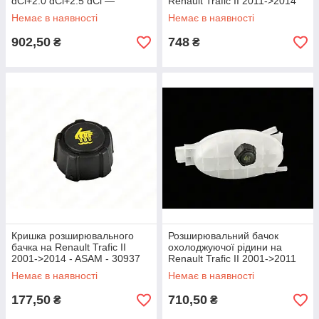
dCi+2.0 dCi+2.5 dCi —
Renault Trafic II 2011->2014
AutoTechteile - 5110123
2.0 dCi+2.5 dCi — UCEL -
Немає в наявності
Немає в наявності
10895
902,50
748
₴
₴
Кришка розширювального
Розширювальний бачок
бачка на Renault Trafic II
охолоджуючої рідини на
2001->2014 - ASAM - 30937
Renault Trafic II 2001->2011
1.9 dCi+2.0 dCi+2.5 dCi -
Немає в наявності
Немає в наявності
UCEL - 10874
177,50
710,50
₴
₴