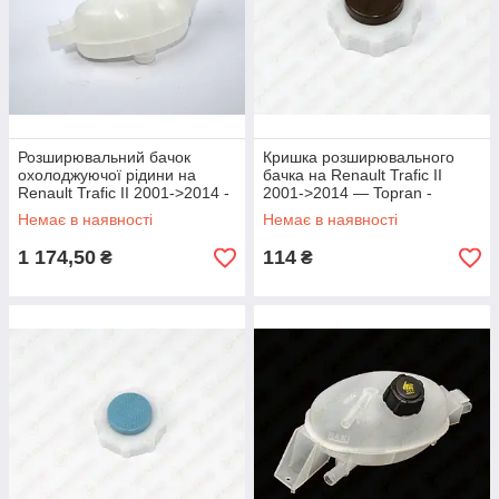
Розширювальний бачок
Кришка розширювального
охолоджуючої рідини на
бачка на Renault Trafic II
Renault Trafic II 2001->2014 -
2001->2014 — Topran -
Metalcaucho (Іспанія) -
HP700431
Немає в наявності
Немає в наявності
MC03664
1 174,50
114
₴
₴