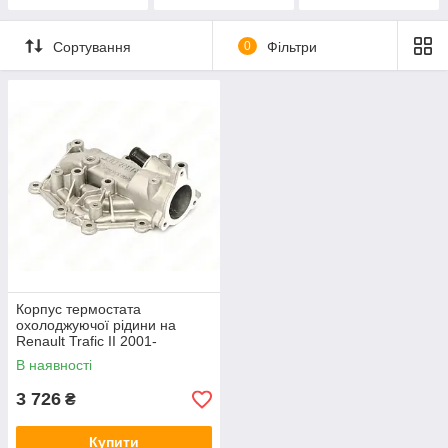
Сортування
0
Фільтри
Корпус термостата
охолоджуючої рідини на
Renault Trafic II 2001-
>2014 — Renault (Оригинал)
В наявності
- 8200934203
3 726
₴
Купити