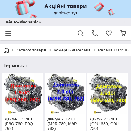
«Auto-Mechanic»
Каталог товарів
Комерційні Renault
Renault Trafic II
Термостат
Двигун 1.9 dCi
Двигун 2.0 dCi
Двигун 2.5 dCi
(F9Q 760, F9Q
(M9R 780, M9R
(G9U 630, G9U
762)
782)
730)