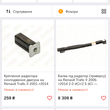
Сортування
0
Фільтри
Кріплення радіатора
Балка під радіатор (траверсу)
охолодження двигуна на
на Renault Trafic II 2006-
Renault Trafic II 2001->2014
>2014 2.0 dCi+2.5 dCi —
— Renault (Оригінал) -
Renault (Оригінал) -
Немає в наявності
Немає в наявності
7700421800
259
8 308
₴
₴