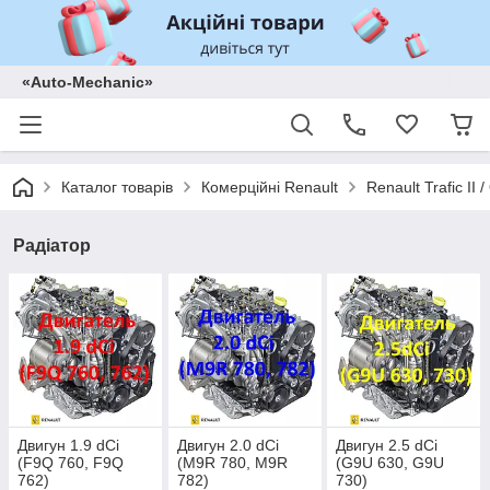
«Auto-Mechanic»
Каталог товарів
Комерційні Renault
Renault Trafic II
Радіатор
Двигун 1.9 dCi
Двигун 2.0 dCi
Двигун 2.5 dCi
(F9Q 760, F9Q
(M9R 780, M9R
(G9U 630, G9U
762)
782)
730)